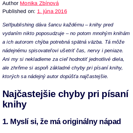
Author
Monika Zbínová
Published on:
1. júna 2016
Selfpublishing dáva šancu každému – knihy pred
vydaním nikto poposudzuje – no potom mnohým knihám
a ich autorom chýba potrebná spätná väzba. Tá môže
nádejnému spisovateľovi ušetriť čas, nervy i peniaze.
Ani my si nekladieme za cieľ hodnotiť jednotlivé diela,
ale zhrňme si aspoň základné chyby pri písaní knihy,
ktorých sa nádejný autor dopúšťa najčastejšie.
Najčastejšie chyby pri písaní
knihy
1. Myslí si, že má originálny nápad