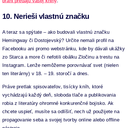
bráni predaju vašej knihy
.
10. Nerieši vlastnú značku
A teraz sa spýtate – ako budovali vlastnú značku
Hemingway či Dostojevský? Určite nemali profil na
Facebooku ani promo webstránku, kde by dávali ukážky
zo Starca a more či nefotili obálku Zločinu a trestu na
Instagram. Lenže nemôžeme porovnávať svet (nielen
ten literárny) v 18. – 19. storočí a dnes.
Práve pretlak spisovateľov, tisícky kníh, ktoré
vychádzajú každý deň, sloboda tlače a publikovania
robia z literatúry ohromné konkurenčné bojisko. Ak
chcete uspieť, musíte sa odlíšiť, nech už použijete na
propagovanie seba a svojej tvorby online alebo offline