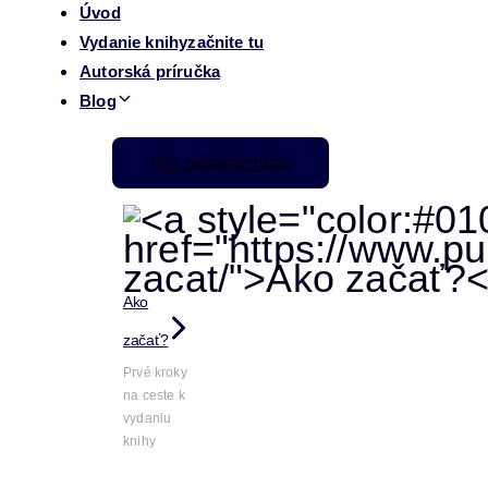
Úvod
Vydanie knihy
začnite tu
Autorská príručka
Blog
Pre začiatočníkov
Ako
začať?
Prvé kroky
na ceste k
vydaniu
knihy