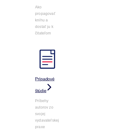
Ako
propagovať
knihu a
dostať ju k
čitateľom
Prípadové
štúdie
Príbehy
autorov zo
svojej
vydavateľskej
praxe