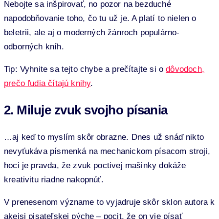
Nebojte sa inšpirovať, no pozor na bezduché
napodobňovanie toho, čo tu už je. A platí to nielen o
beletrii, ale aj o moderných žánroch populárno-
odborných kníh.
Tip: Vyhnite sa tejto chybe a prečítajte si o
dôvodoch,
prečo ľudia čítajú knihy
.
2. Miluje zvuk svojho písania
…aj keď to myslím skôr obrazne. Dnes už snáď nikto
nevyťukáva písmenká na mechanickom písacom stroji,
hoci je pravda, že zvuk poctivej mašinky dokáže
kreativitu riadne nakopnúť.
V prenesenom význame to vyjadruje skôr sklon autora k
akejsi pisateľskej pýche – pocit, že on vie písať