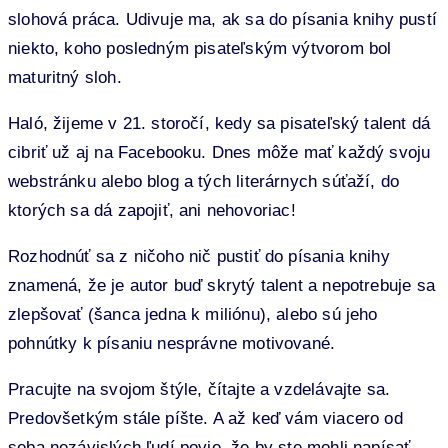
slohová práca. Udivuje ma, ak sa do písania knihy pustí
niekto, koho posledným pisateľským výtvorom bol
maturitný sloh.
Haló, žijeme v 21. storočí, kedy sa pisateľský talent dá
cibriť už aj na Facebooku. Dnes môže mať každý svoju
webstránku alebo blog a tých literárnych súťaží, do
ktorých sa dá zapojiť, ani nehovoriac!
Rozhodnúť sa z ničoho nič pustiť do písania knihy
znamená, že je autor buď skrytý talent a nepotrebuje sa
zlepšovať (šanca jedna k miliónu), alebo sú jeho
pohnútky k písaniu nesprávne motivované.
Pracujte na svojom štýle, čítajte a vzdelávajte sa.
Predovšetkým stále píšte. A až keď vám viacero od
seba nezávislých ľudí povie, že by ste mohli napísať