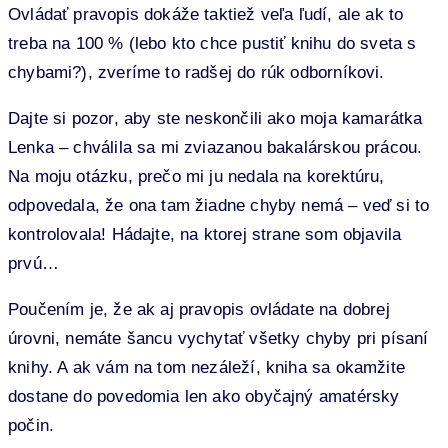
Ovládať pravopis dokáže taktiež veľa ľudí, ale ak to
treba na 100 % (lebo kto chce pustiť knihu do sveta s
chybami?), zveríme to radšej do rúk odborníkovi.
Dajte si pozor, aby ste neskončili ako moja kamarátka
Lenka – chválila sa mi zviazanou bakalárskou prácou.
Na moju otázku, prečo mi ju nedala na korektúru,
odpovedala, že ona tam žiadne chyby nemá – veď si to
kontrolovala! Hádajte, na ktorej strane som objavila
prvú…
Poučením je, že ak aj pravopis ovládate na dobrej
úrovni, nemáte šancu vychytať všetky chyby pri písaní
knihy. A ak vám na tom nezáleží, kniha sa okamžite
dostane do povedomia len ako obyčajný amatérsky
počin.