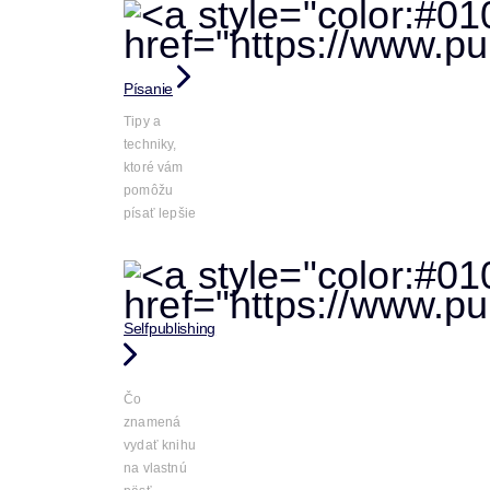
Písanie
Tipy a
techniky,
ktoré vám
pomôžu
písať lepšie
Selfpublishing
Čo
znamená
vydať knihu
na vlastnú