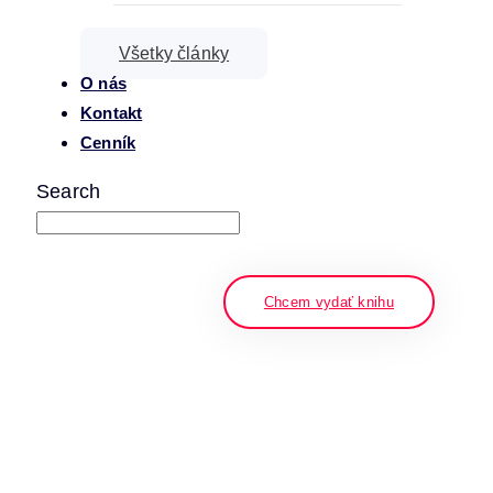
Všetky články
O nás
Kontakt
Cenník
Search
napíšte a stlačte enter
Chcem vydať knihu