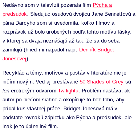
Nedávno som v televízii pozerala film
Pýcha a
predsudok
. Sledujúc osudovú dvojicu Jane Bennettovú a
pána Darcyho som si uvedomila, koľko filmov a
rozprávok už bolo urobených podľa tohto motívu lásky,
v ktorej sa dvaja neznášajú až tak, že sa do seba
zamilujú (hneď mi napadol napr.
Denník Bridget
Jonesovej
).
Recyklácia témy, motívov a postáv v literatúre nie je
ničím novým. Veď aj preslávané
50 Shades of Grey
sú
len
erotickým odvarom
Twilightu
. Problém nastáva, ak
autor po niečom siahne a okopíruje to bez toho, aby
pridal kus vlastnej práce. Bridget Jonesová má v
podstate rovnakú zápletku ako Pýcha a predsudok, ale
inak je to úplne iný film.