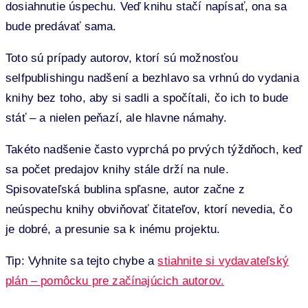
dosiahnutie úspechu. Veď knihu stačí napísať, ona sa
bude predávať sama.
Toto sú prípady autorov, ktorí sú možnosťou
selfpublishingu nadšení a bezhlavo sa vrhnú do vydania
knihy bez toho, aby si sadli a spočítali, čo ich to bude
stáť – a nielen peňazí, ale hlavne námahy.
Takéto nadšenie často vyprchá po prvých týždňoch, keď
sa počet predajov knihy stále drží na nule.
Spisovateľská bublina spľasne, autor začne z
neúspechu knihy obviňovať čitateľov, ktorí nevedia, čo
je dobré, a presunie sa k inému projektu.
Tip: Vyhnite sa tejto chybe a
stiahnite si vydavateľský
plán – pomôcku pre začínajúcich autorov
.