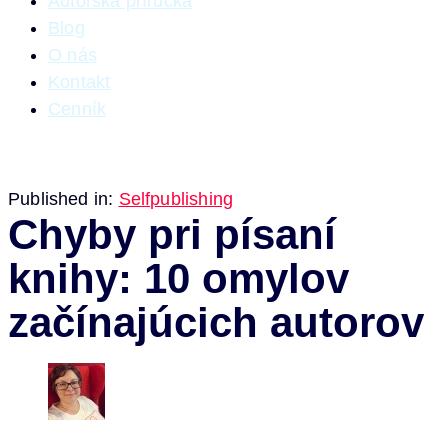
Autorská príručka
Blog
O nás
Kontakt
Cenník
Published in:
Selfpublishing
Chyby pri písaní
knihy: 10 omylov
začínajúcich autorov