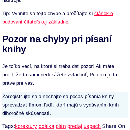
nástroje.
Tip: Vyhnite sa tejto chybe a prečítajte si
článok o
budovaní čitateľskej základne
.
Pozor na chyby pri písaní
knihy
Je toľko vecí, na ktoré si treba dať pozor! Ak máte
pocit, že to sami nedokážete zvládnuť, Publico je tu
práve pre vás.
Zaregistrujte sa a nechajte sa počas písania knihy
sprevádzať tímom ľudí, ktorí majú s vydávaním kníh
dlhoročné skúsenosti.
Tags:
korektúry
obálka
plán
predaj
úspech
Share On