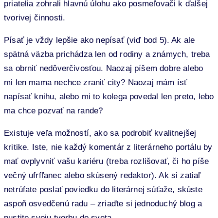
priatelia zohrali hlavnú úlohu ako posmeľovači k ďalšej
tvorivej činnosti.
Písať je vždy lepšie ako nepísať (viď bod 5). Ak ale
spätná väzba prichádza len od rodiny a známych, treba
sa obrniť nedôverčivosťou. Naozaj píšem dobre alebo
mi len mama nechce zraniť city? Naozaj mám ísť
napísať knihu, alebo mi to kolega povedal len preto, lebo
ma chce pozvať na rande?
Existuje veľa možností, ako sa podrobiť kvalitnejšej
kritike. Iste, nie každý komentár z literárneho portálu by
mať ovplyvniť vašu kariéru (treba rozlišovať, či ho píše
večný ufrfľanec alebo skúsený redaktor). Ak si zatiaľ
netrúfate poslať poviedku do literárnej súťaže, skúste
aspoň osvedčenú radu – zriaďte si jednoduchý blog a
pustite svoju tvorbu do sveta.