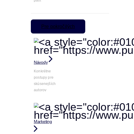
päsť
Pre pokročilých
Návody
Konkrétne
postupy pre
skúsenejších
autorov
Marketing