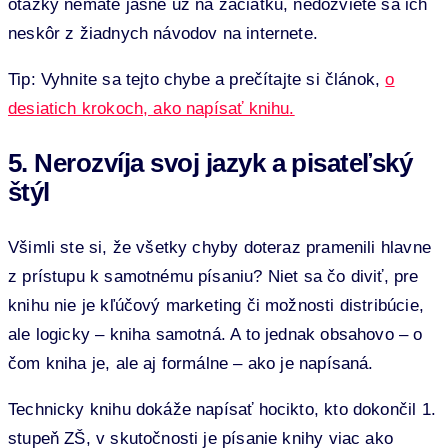
otázky nemáte jasné už na začiatku, nedozviete sa ich
neskôr z žiadnych návodov na internete.
Tip: Vyhnite sa tejto chybe a prečítajte si článok,
o
desiatich krokoch, ako napísať knihu
.
5. Nerozvíja svoj jazyk a pisateľský
štýl
Všimli ste si, že všetky chyby doteraz pramenili hlavne
z prístupu k samotnému písaniu? Niet sa čo diviť, pre
knihu nie je kľúčový marketing či možnosti distribúcie,
ale logicky – kniha samotná. A to jednak obsahovo – o
čom kniha je, ale aj formálne – ako je napísaná.
Technicky knihu dokáže napísať hocikto, kto dokončil 1.
stupeň ZŠ, v skutočnosti je písanie knihy viac ako