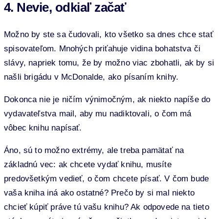
4. Nevie, odkiaľ začať
Možno by ste sa čudovali, kto všetko sa dnes chce stať
spisovateľom. Mnohých priťahuje vidina bohatstva či
slávy, napriek tomu, že by možno viac zbohatli, ak by si
našli brigádu v McDonalde, ako písaním knihy.
Dokonca nie je ničím výnimočným, ak niekto napíše do
vydavateľstva mail, aby mu nadiktovali, o čom má
vôbec knihu napísať.
Áno, sú to možno extrémy, ale treba pamätať na
základnú vec: ak chcete vydať knihu, musíte
predovšetkým vedieť, o čom chcete písať. V čom bude
vaša kniha iná ako ostatné? Prečo by si mal niekto
chcieť kúpiť práve tú vašu knihu? Ak odpovede na tieto