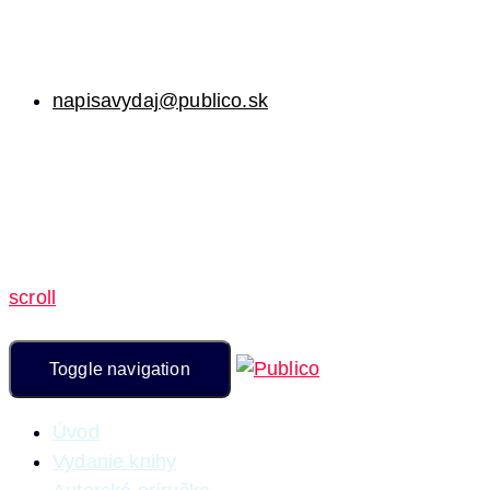
napisavydaj@publico.sk
scroll
Toggle navigation
Úvod
Vydanie knihy