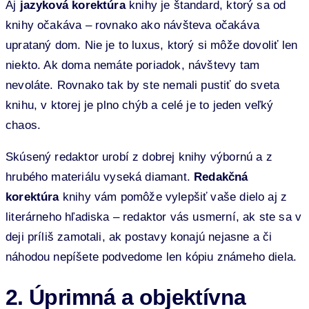
Aj
jazyková korektúra
knihy je štandard, ktorý sa od
knihy očakáva – rovnako ako návšteva očakáva
uprataný dom. Nie je to luxus, ktorý si môže dovoliť len
niekto. Ak doma nemáte poriadok, návštevy tam
nevoláte. Rovnako tak by ste nemali pustiť do sveta
knihu, v ktorej je plno chýb a celé je to jeden veľký
chaos.
Skúsený redaktor urobí z dobrej knihy výbornú a z
hrubého materiálu vyseká diamant.
Redakčná
korektúra
knihy vám pomôže vylepšiť vaše dielo aj z
literárneho hľadiska – redaktor vás usmerní, ak ste sa v
deji príliš zamotali, ak postavy konajú nejasne a či
náhodou nepíšete podvedome len kópiu známeho diela.
2. Úprimná a objektívna