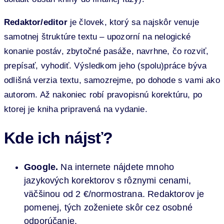
Redaktor/editor
je človek, ktorý sa najskôr venuje
samotnej štruktúre textu – upozorní na nelogické
konanie postáv, zbytočné pasáže, navrhne, čo rozviť,
prepísať, vyhodiť. Výsledkom jeho (spolu)práce býva
odlišná verzia textu, samozrejme, po dohode s vami ako
autorom. Až nakoniec robí pravopisnú korektúru, po
ktorej je kniha pripravená na vydanie.
Kde ich nájsť?
Google.
Na internete nájdete mnoho
jazykových korektorov s rôznymi cenami,
väčšinou od 2 €/normostrana. Redaktorov je
pomenej, tých zoženiete skôr cez osobné
odporúčanie.