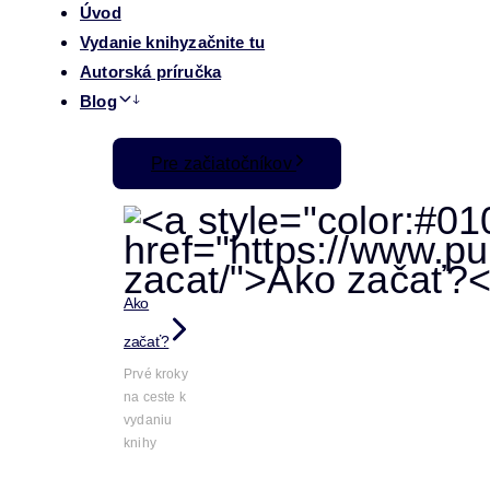
Úvod
Vydanie knihy
začnite tu
Autorská príručka
Blog
Pre začiatočníkov
Ako
začať?
Prvé kroky
na ceste k
vydaniu
knihy