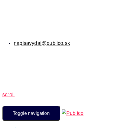
napisavydaj@publico.sk
scroll
Toggle navigation