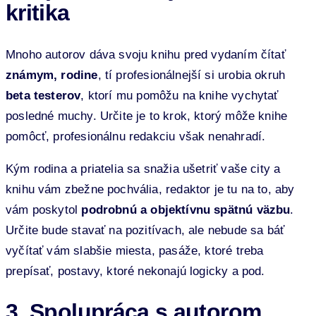
kritika
Mnoho autorov dáva svoju knihu pred vydaním čítať
známym, rodine
, tí profesionálnejší si urobia okruh
beta testerov
, ktorí mu pomôžu na knihe vychytať
posledné muchy. Určite je to krok, ktorý môže knihe
pomôcť, profesionálnu redakciu však nenahradí.
Kým rodina a priatelia sa snažia ušetriť vaše city a
knihu vám zbežne pochvália, redaktor je tu na to, aby
vám poskytol
podrobnú a objektívnu spätnú väzbu
.
Určite bude stavať na pozitívach, ale nebude sa báť
vyčítať vám slabšie miesta, pasáže, ktoré treba
prepísať, postavy, ktoré nekonajú logicky a pod.
3. Spolupráca s autorom