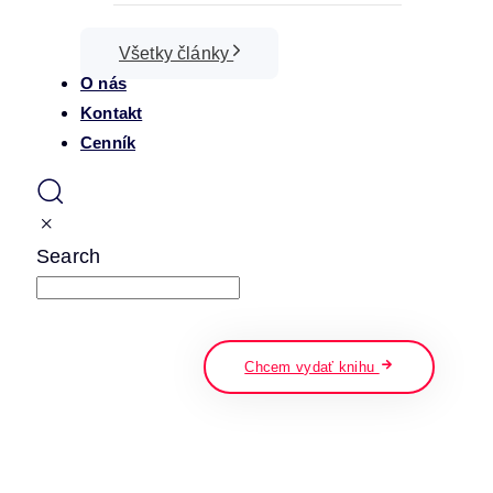
Všetky články
O nás
Kontakt
Cenník
Search
napíšte a stlačte enter
Chcem vydať knihu