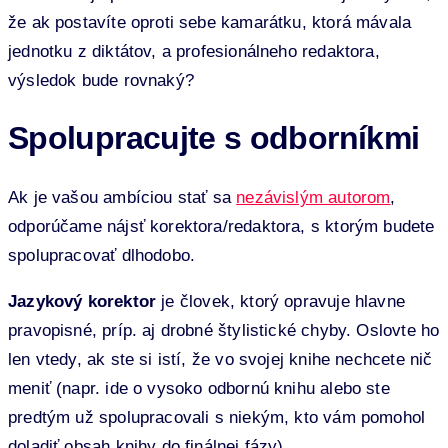
že ak postavíte oproti sebe kamarátku, ktorá mávala
jednotku z diktátov, a profesionálneho redaktora,
výsledok bude rovnaký?
Spolupracujte s odborníkmi
Ak je vašou ambíciou stať sa
nezávislým autorom
,
odporúčame nájsť korektora/redaktora, s ktorým budete
spolupracovať dlhodobo.
Jazykový korektor
je človek, ktorý opravuje hlavne
pravopisné, príp. aj drobné štylistické chyby. Oslovte ho
len vtedy, ak ste si istí, že vo svojej knihe nechcete nič
meniť (napr. ide o vysoko odbornú knihu alebo ste
predtým už spolupracovali s niekým, kto vám pomohol
doladiť obsah knihy do finálnej fázy).