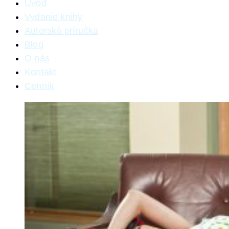
Úvod
Vydanie knihy
Autorská príručka
Blog
O nás
Kontakt
Cenník