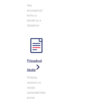
Ako
propagovať
knihu a
dostať ju k
čitateľom
Prípadové
štúdie
Príbehy
autorov zo
svojej
vydavateľskej
praxe