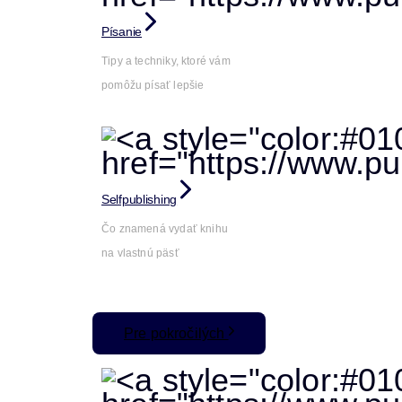
Písanie
Tipy a techniky, ktoré vám
pomôžu písať lepšie
Selfpublishing
Čo znamená vydať knihu
na vlastnú päsť
Pre pokročilých