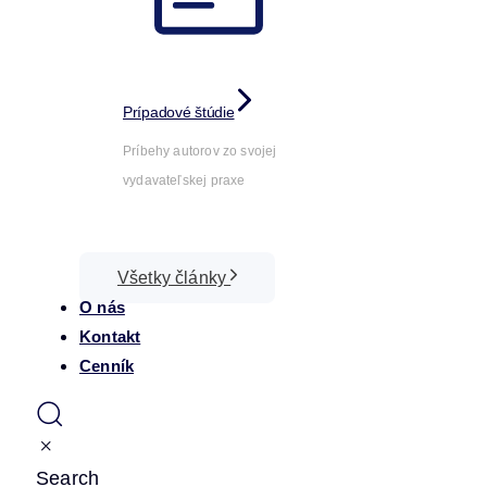
Prípadové štúdie
Príbehy autorov zo svojej
vydavateľskej praxe
Všetky články
O nás
Kontakt
Cenník
Search