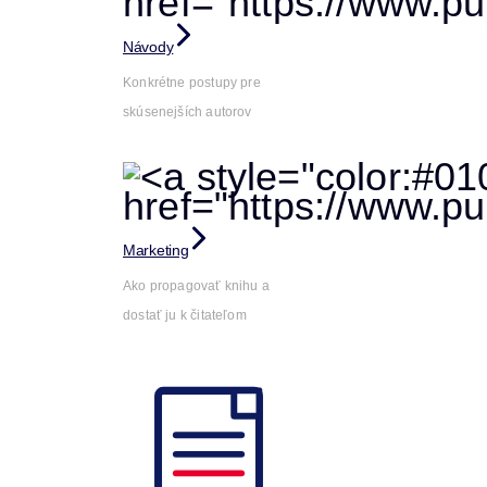
Návody
Konkrétne postupy pre
skúsenejších autorov
Marketing
Ako propagovať knihu a
dostať ju k čitateľom