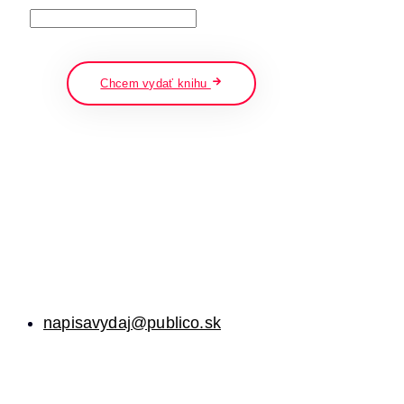
napíšte a stlačte enter
Chcem vydať knihu
napisavydaj@publico.sk