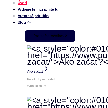
Úvod
Vydanie knihy
začnite tu
Autorská príručka
Blog
Pre začiatočníkov
Ako začať?
Prvé kroky na ceste k
vydaniu knihy