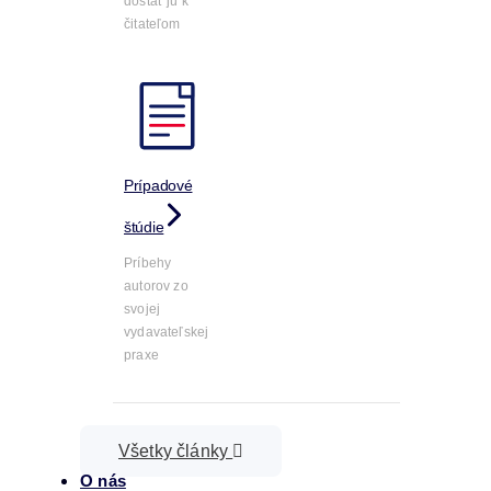
dostať ju k
čitateľom
Prípadové
štúdie
Príbehy
autorov zo
svojej
vydavateľskej
praxe
Všetky články
O nás