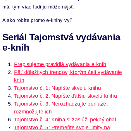
má, tým viac ľudí ju môže nájsť.
A ako robíte promo e-knihy vy?
Seriál Tajomstvá vydávania
e-kníh
Prepisujeme pravidlá vydávania e-kníh
Päť dôležitých trendov, ktorým čelí vydávanie
kníh
Tajomstvo č. 1: Napíšte skvelú knihu
Tajomstvo č. 2: Napíšte ďalšiu skvelú knihu
Tajomstvo č. 3: Nerozhadzujte peniaze,
rozmnožujte ich
Tajomstvo č. 4: Kniha si zaslúži pekný obal
Tajomstvo č. 5: Premeňte svoje limity na