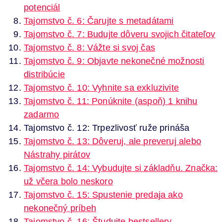
potenciál
Tajomstvo č. 6: Čarujte s metadátami
Tajomstvo č. 7: Budujte dôveru svojich čitateľov
Tajomstvo č. 8: Vážte si svoj čas
Tajomstvo č. 9: Objavte nekonečné možnosti
distribúcie
Tajomstvo č. 10: Vyhnite sa exkluzivite
Tajomstvo č. 11: Ponúknite (aspoň) 1 knihu
zadarmo
Tajomstvo č. 12: Trpezlivosť ruže prináša
Tajomstvo č. 13: Dôveruj, ale preveruj alebo
Nástrahy pirátov
Tajomstvo č. 14: Vybudujte si základňu. Značka:
už včera bolo neskoro
Tajomstvo č. 15: Spustenie predaja ako
nekonečný príbeh
Tajomstvo č. 16: Študujte bestsellery