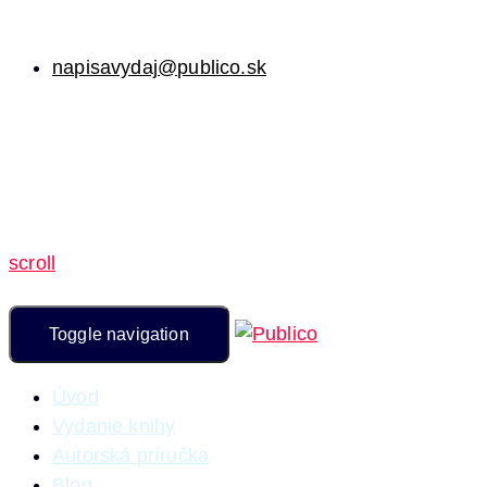
napisavydaj@publico.sk
scroll
Toggle navigation
Úvod
Vydanie knihy
Autorská príručka
Blog