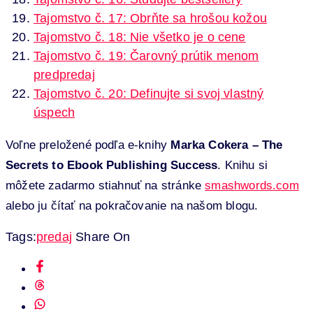
Tajomstvo č. 17: Obrňte sa hrošou kožou
Tajomstvo č. 18: Nie všetko je o cene
Tajomstvo č. 19: Čarovný prútik menom
predpredaj
Tajomstvo č. 20: Definujte si svoj vlastný
úspech
Voľne preložené podľa e-knihy
Marka Cokera – The
Secrets to Ebook Publishing Success
. Knihu si
môžete zadarmo stiahnuť na stránke
smashwords.com
alebo ju čítať na pokračovanie na našom blogu.
Tags:
predaj
Share On