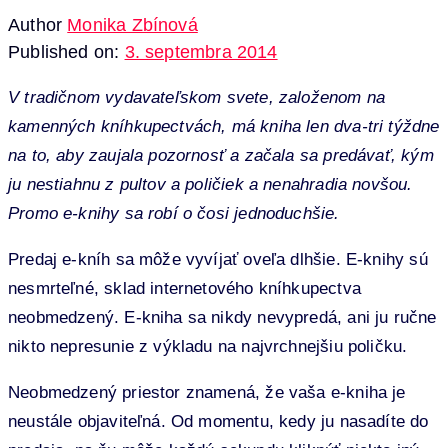
Author
Monika Zbínová
Published on:
3. septembra 2014
V tradičnom vydavateľskom svete, založenom na
kamenných kníhkupectvách, má kniha len dva-tri týždne
na to, aby zaujala pozornosť a začala sa predávať, kým
ju nestiahnu z pultov a poličiek a nenahradia novšou.
Promo e-knihy sa robí o čosi jednoduchšie.
Predaj e-kníh sa môže vyvíjať oveľa dlhšie. E-knihy sú
nesmrteľné, sklad internetového kníhkupectva
neobmedzený. E-kniha sa nikdy nevypredá, ani ju ručne
nikto nepresunie z výkladu na najvrchnejšiu poličku.
Neobmedzený priestor znamená, že vaša e-kniha je
neustále objaviteľná. Od momentu, kedy ju nasadíte do