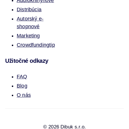
Audioknihy
nové
Distribúcia
Autorský e-
shop
nové
Marketing
Crowdfunding
tip
Užitočné odkazy
FAQ
Blog
O nás
© 2026 Dibuk s.r.o.