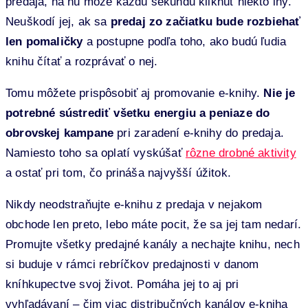
predaja, na ňu môže každú sekundu kliknúť niekto iný.
Neuškodí jej, ak sa
predaj zo začiatku bude rozbiehať
len pomaličky
a postupne podľa toho, ako budú ľudia
knihu čítať a rozprávať o nej.
Tomu môžete prispôsobiť aj promovanie e-knihy.
Nie je
potrebné sústrediť všetku energiu a peniaze do
obrovskej kampane
pri zaradení e-knihy do predaja.
Namiesto toho sa oplatí vyskúšať
rôzne drobné aktivity
a ostať pri tom, čo prináša najvyšší úžitok.
Nikdy neodstraňujte e-knihu z predaja v nejakom
obchode len preto, lebo máte pocit, že sa jej tam nedarí.
Promujte všetky predajné kanály a nechajte knihu, nech
si buduje v rámci rebríčkov predajnosti v danom
kníhkupectve svoj život. Pomáha jej to aj pri
vyhľadávaní – čim viac distribučných kanálov e-kniha