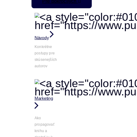
Pre pokročilých
Návody
Konkrétne
postupy pre
skúsenejších
autorov
Marketing
Ako
propagovať
knihu a