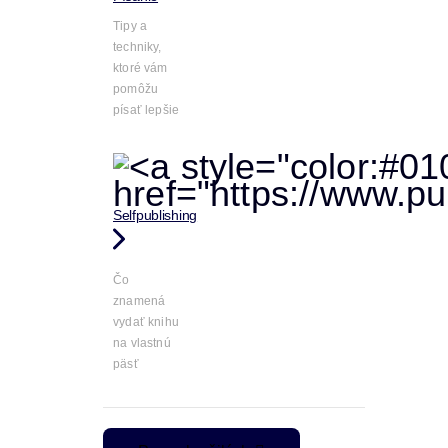
Tipy a
techniky,
ktoré vám
pomôžu
písať lepšie
Selfpublishing
Čo
znamená
vydať knihu
na vlastnú
päsť