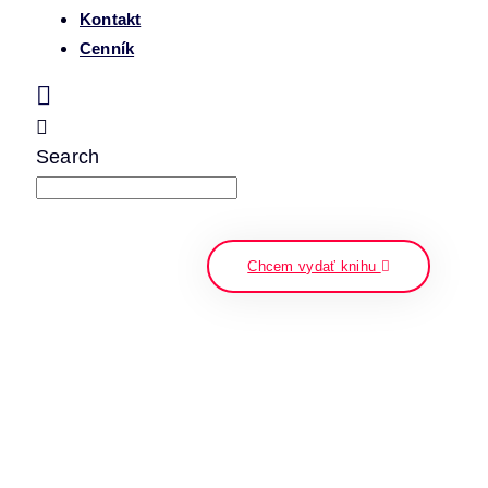
Kontakt
Cenník
Search
napíšte a stlačte enter
Chcem vydať knihu