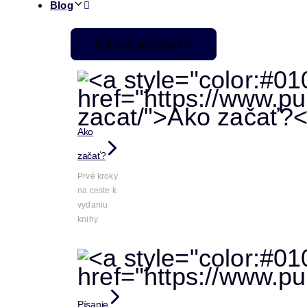
Blog
Pre začiatočníkov
Ako
začať?
Prvé kroky
na ceste k
vydaniu
knihy
Písanie