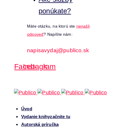
ponúkate?
Máte otázku, na ktorú ste
nenašli
odpoveď
? Napíšte nám:
napisavydaj@publico.sk
Facebook
Instagram
Úvod
Vydanie knihy
začnite tu
Autorská príručka