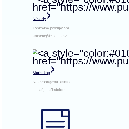
Návody
Konkrétne postupy pre
skúsenejších autorov
Marketing
Ako propagovať knihu a
dostať ju k čitateľom