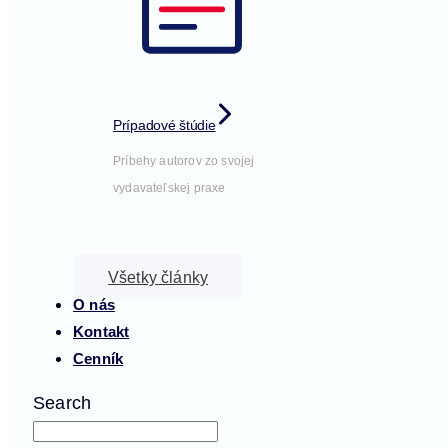
Prípadové štúdie
Príbehy autorov zo svojej
vydavateľskej praxe
Všetky články
O nás
Kontakt
Cenník
Search