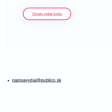
napíšte a stlačte enter
Chcem vydať knihu
napisavydaj@publico.sk