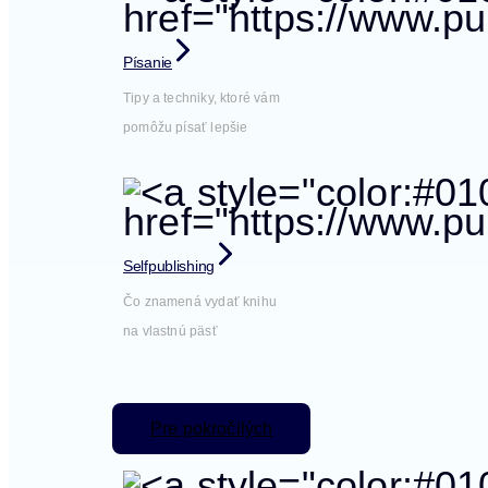
Písanie
Tipy a techniky, ktoré vám
pomôžu písať lepšie
Selfpublishing
Čo znamená vydať knihu
na vlastnú päsť
Pre pokročilých