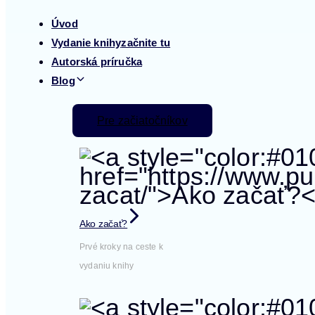
Úvod
Vydanie knihy
začnite tu
Autorská príručka
Blog
Pre začiatočníkov
Ako začať?
Prvé kroky na ceste k
vydaniu knihy