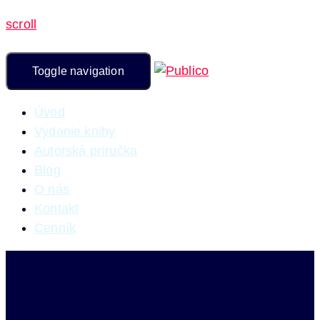
scroll
Toggle navigation
Úvod
Vydanie knihy
Autorská príručka
Blog
O nás
Kontakt
Cenník