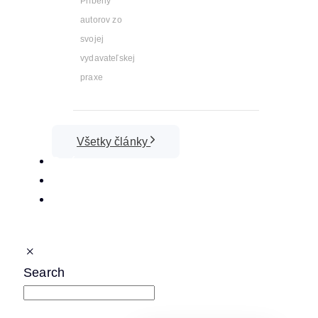
Príbehy
autorov zo
svojej
vydavateľskej
praxe
Všetky články
O nás
Kontakt
Cenník
Search
napíšte a stlačte enter