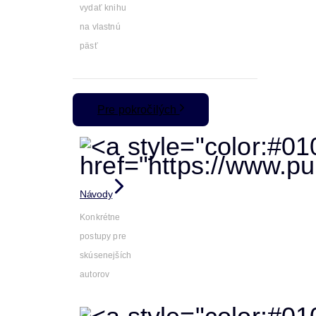
vydať knihu
na vlastnú
päsť
Pre pokročilých
Návody
Konkrétne
postupy pre
skúsenejších
autorov