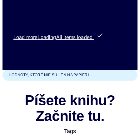
Load more
Loading
All items loaded
HODNOTY, KTORÉ NIE SÚ LEN NA PAPIERI
Píšete knihu?
Začnite tu.
Tags