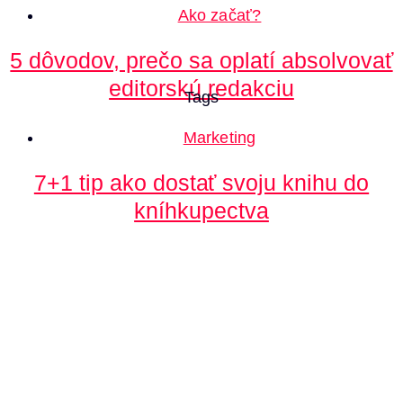
Ako začať?
5 dôvodov, prečo sa oplatí absolvovať
editorskú redakciu
Tags
Marketing
7+1 tip ako dostať svoju knihu do
kníhkupectva