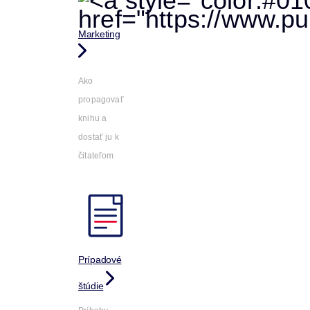
Marketing
Ako
propagovať
knihu a
dostať ju k
čitateľom
Prípadové
štúdie