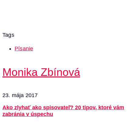
Tags
Písanie
Monika Zbínová
23. mája 2017
Ako zlyhať ako spisovateľ? 20 tipov, ktoré vám
zabránia v úspechu