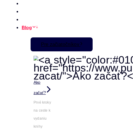
Úvod
Vydanie knihy
začnite tu
Autorská príručka
Blog
Pre začiatočníkov
Ako
začať?
Prvé kroky
na ceste k
vydaniu
knihy