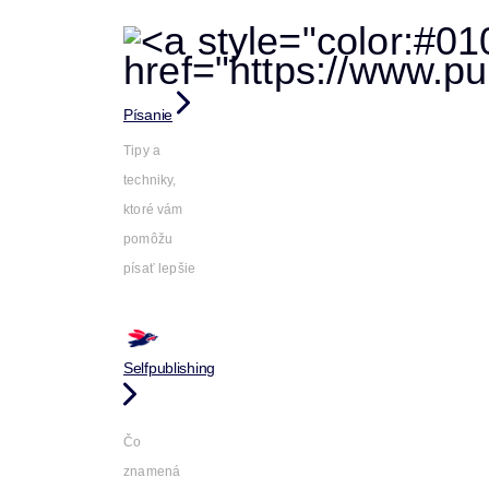
Písanie
Tipy a
techniky,
ktoré vám
pomôžu
písať lepšie
Selfpublishing
Čo
znamená