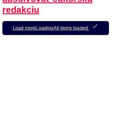
redakciu
Load more
Loading
All items loaded