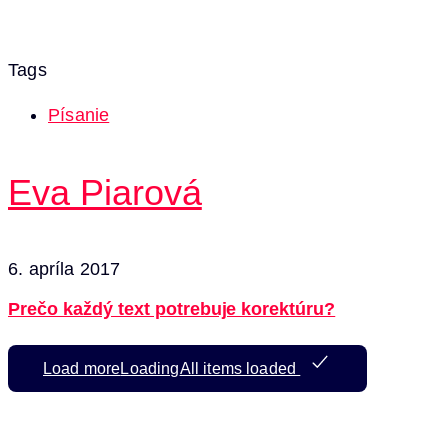
Tags
Písanie
Eva Piarová
6. apríla 2017
Prečo každý text potrebuje korektúru?
Load more
Loading
All items loaded