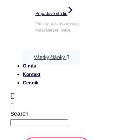
Prípadové štúdie
Príbehy autorov zo svojej
vydavateľskej praxe
Všetky články
O nás
Kontakt
Cenník
Search
napíšte a stlačte enter