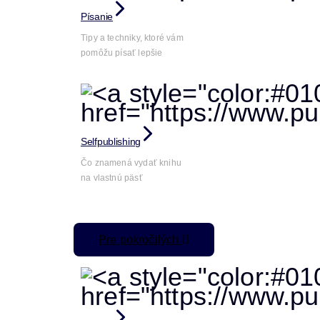
Písanie
Tipy a techniky, ktoré vám
pomôžu písať lepšie
Selfpublishing
Čo znamená vydať knihu
na vlastnú päsť
Pre pokročilých