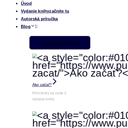
Úvod
Vydanie knihy
začnite tu
Autorská príručka
Blog
Pre začiatočníkov
Ako začať?
Prvé kroky na ceste k
vydaniu knihy