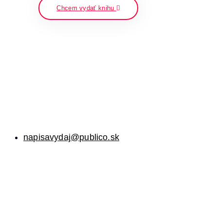
Chcem vydať knihu
napisavydaj@publico.sk