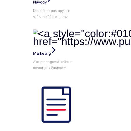
Návody
Konkrétne postupy pre
skúsenejších autorov
Marketing
Ako propagovať knihu a
dostať ju k čitateľom