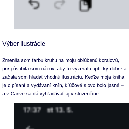
Výber ilustrácie
Zmenila som farbu kruhu na moju obľúbenú koralovú,
prispôsobila som názov, aby to vyzeralo opticky dobre a
začala som hľadať vhodnú ilustráciu. Keďže moja kniha
je o písaní a vydávaní kníh, kľúčové slovo bolo jasné –
a v Canve sa dá vyhľadávať aj v slovenčine.