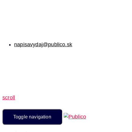
napisavydaj@publico.sk
scroll
Toggle navigation