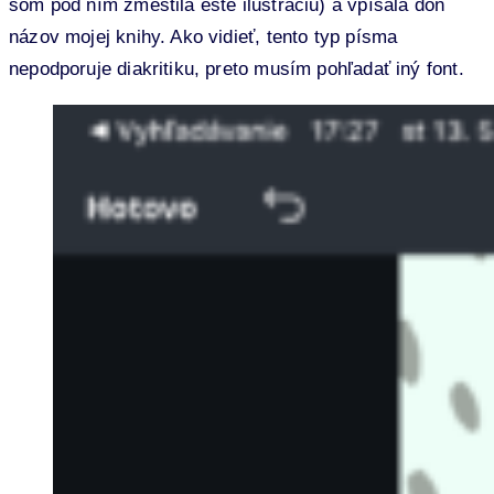
som pod ním zmestila ešte ilustráciu) a vpísala doň
názov mojej knihy. Ako vidieť, tento typ písma
nepodporuje diakritiku, preto musím pohľadať iný font.