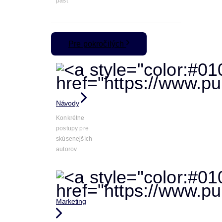
päsť
Pre pokročilých
Návody
Konkrétne
postupy pre
skúsenejších
autorov
Marketing