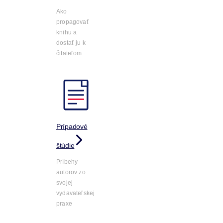
Ako
propagovať
knihu a
dostať ju k
čitateľom
Prípadové
štúdie
Príbehy
autorov zo
svojej
vydavateľskej
praxe