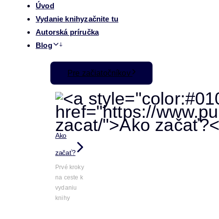
Úvod
Vydanie knihy
začnite tu
Autorská príručka
Blog
Pre začiatočníkov
Ako
začať?
Prvé kroky
na ceste k
vydaniu
knihy