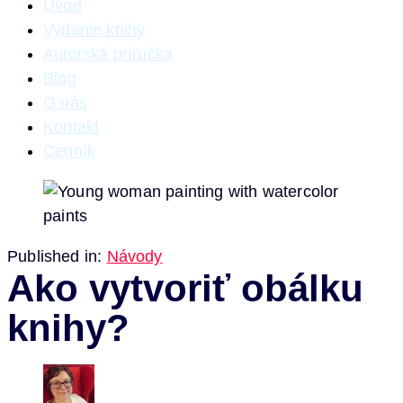
Úvod
Vydanie knihy
Autorská príručka
Blog
O nás
Kontakt
Cenník
Published in:
Návody
Ako vytvoriť obálku
knihy?