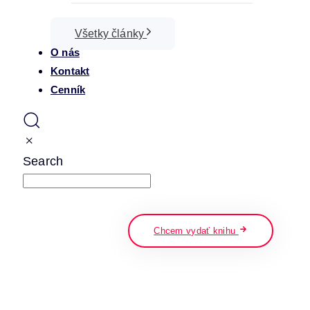
Všetky články
O nás
Kontakt
Cenník
Search
napíšte a stlačte enter
Chcem vydať knihu