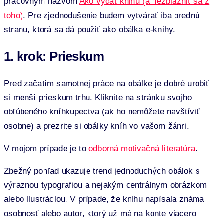
pracovným názvom
Ako vydať knihu (a nezblázniť sa z
toho)
. Pre zjednodušenie budem vytvárať iba prednú
stranu, ktorá sa dá použiť ako obálka e-knihy.
1. krok: Prieskum
Pred začatím samotnej práce na obálke je dobré urobiť
si menší prieskum trhu. Kliknite na stránku svojho
obľúbeného kníhkupectva (ak ho nemôžete navštíviť
osobne) a prezrite si obálky kníh vo vašom žánri.
V mojom prípade je to
odborná motivačná literatúra
.
Zbežný pohľad ukazuje trend jednoduchých obálok s
výraznou typografiou a nejakým centrálnym obrázkom
alebo ilustráciou. V prípade, že knihu napísala známa
osobnosť alebo autor, ktorý už má na konte viacero