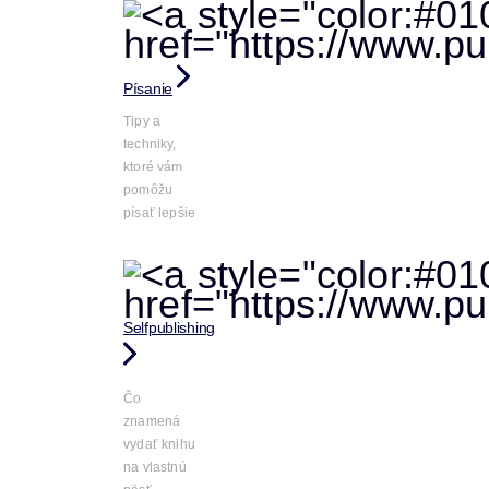
Písanie
Tipy a
techniky,
ktoré vám
pomôžu
písať lepšie
Selfpublishing
Čo
znamená
vydať knihu
na vlastnú