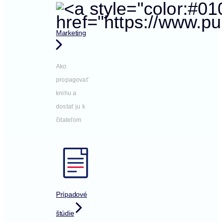
Marketing
Ako
propagovať
knihu a
dostať ju k
čitateľom
Prípadové
štúdie