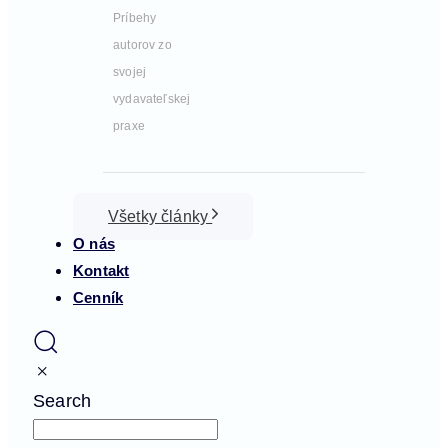
Príbehy
autorov zo
svojej
vydavateľskej
praxe
Všetky články
O nás
Kontakt
Cenník
Search