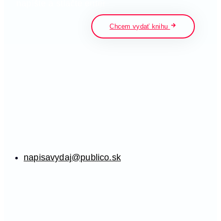
napíšte a stlačte enter
Chcem vydať knihu
napisavydaj@publico.sk