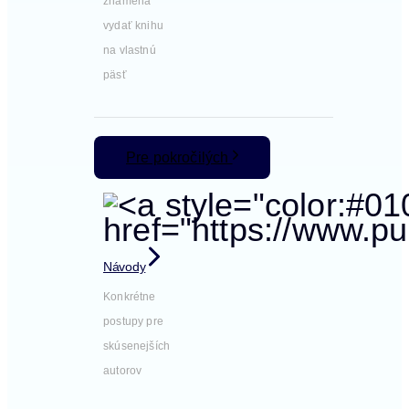
znamená
vydať knihu
na vlastnú
päsť
Pre pokročilých
Návody
Konkrétne
postupy pre
skúsenejších
autorov