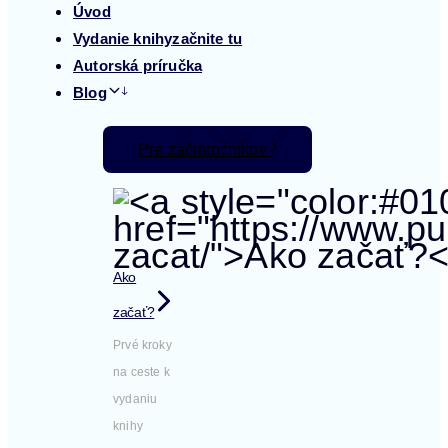
Úvod
Vydanie knihy
začnite tu
Autorská príručka
Blog
Pre začiatočníkov
Ako
začať?
Prvé kroky
na ceste k
vydaniu
knihy