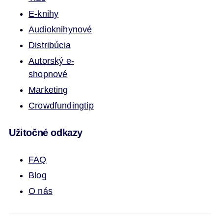
E-knihy
Audioknihy
nové
Distribúcia
Autorský e-
shop
nové
Marketing
Crowdfunding
tip
Užitočné odkazy
FAQ
Blog
O nás