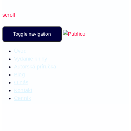
scroll
Toggle navigation
Úvod
Vydanie knihy
Autorská príručka
Blog
O nás
Kontakt
Cenník