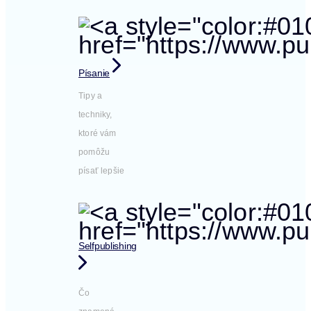
Písanie
Tipy a
techniky,
ktoré vám
pomôžu
písať lepšie
Selfpublishing
Čo