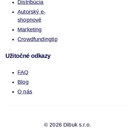
Distribúcia
Autorský e-
shop
nové
Marketing
Crowdfunding
tip
Užitočné odkazy
FAQ
Blog
O nás
© 2026 Dibuk s.r.o.