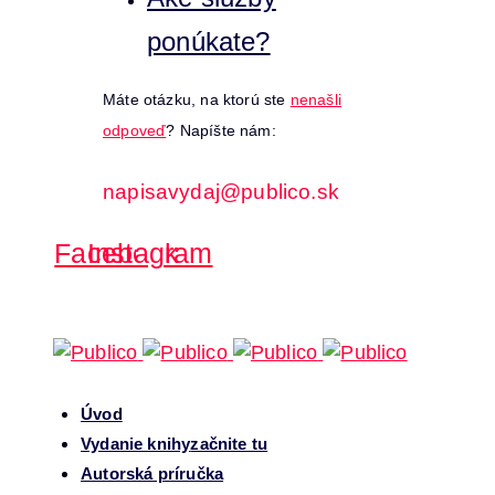
ponúkate?
Máte otázku, na ktorú ste
nenašli
odpoveď
? Napíšte nám:
napisavydaj@publico.sk
Facebook
Instagram
Úvod
Vydanie knihy
začnite tu
Autorská príručka