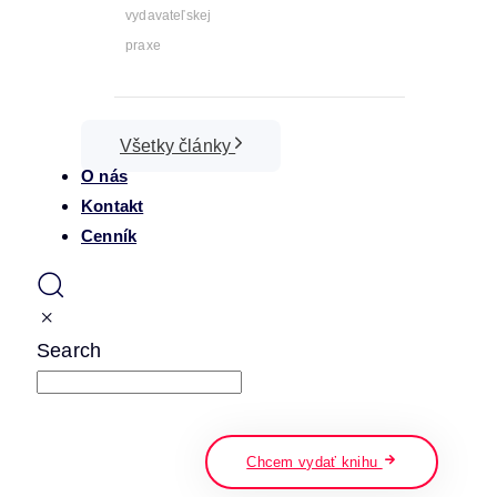
vydavateľskej
praxe
Všetky články
O nás
Kontakt
Cenník
Search
napíšte a stlačte enter
Chcem vydať knihu