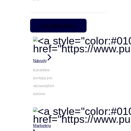
Pre pokročilých
Návody
Konkrétne
postupy pre
skúsenejších
autorov
Marketing