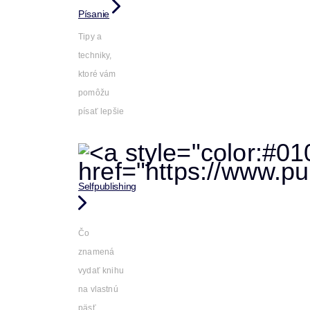
Písanie
Tipy a
techniky,
ktoré vám
pomôžu
písať lepšie
Selfpublishing
Čo
znamená
vydať knihu
na vlastnú
päsť