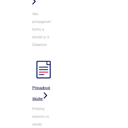
Ako
propagovať
knihu a
dostať ju k
čitateľom
Prípadové
štúdie
Príbehy
autorov zo
svojej