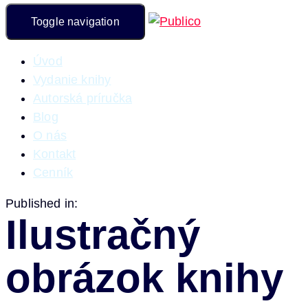
Toggle navigation
Úvod
Vydanie knihy
Autorská príručka
Blog
O nás
Kontakt
Cenník
Published in:
Ilustračný
obrázok knihy