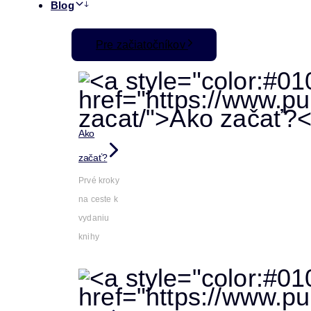
Blog
Pre začiatočníkov
Ako
začať?
Prvé kroky
na ceste k
vydaniu
knihy