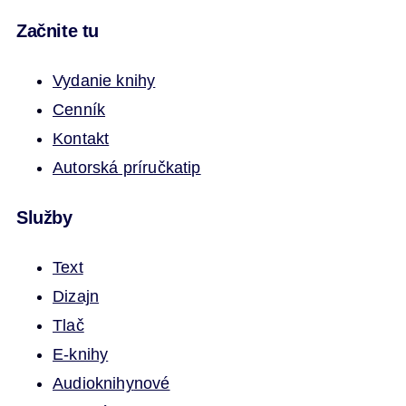
Začnite tu
Vydanie knihy
Cenník
Kontakt
Autorská príručka
tip
Služby
Text
Dizajn
Tlač
E-knihy
Audioknihy
nové