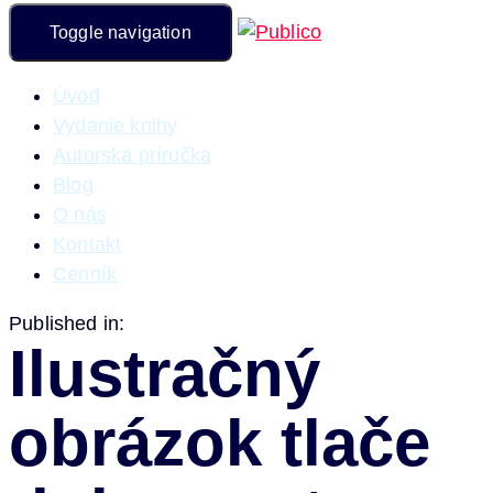
Toggle navigation
Úvod
Vydanie knihy
Autorská príručka
Blog
O nás
Kontakt
Cenník
Published in:
Ilustračný
obrázok tlače