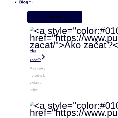
Blog
Pre začiatočníkov
Ako
začať?
Prvé kroky
na ceste k
vydaniu
knihy