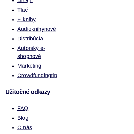
Dizajn
Tlač
E-knihy
Audioknihy
nové
Distribúcia
Autorský e-
shop
nové
Marketing
Crowdfunding
tip
Užitočné odkazy
FAQ
Blog
O nás