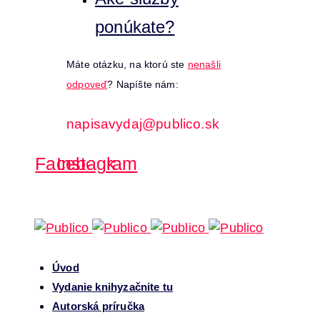
ponúkate?
Máte otázku, na ktorú ste
nenašli
odpoveď
? Napíšte nám:
napisavydaj@publico.sk
Facebook
Instagram
Úvod
Vydanie knihy
začnite tu
Autorská príručka