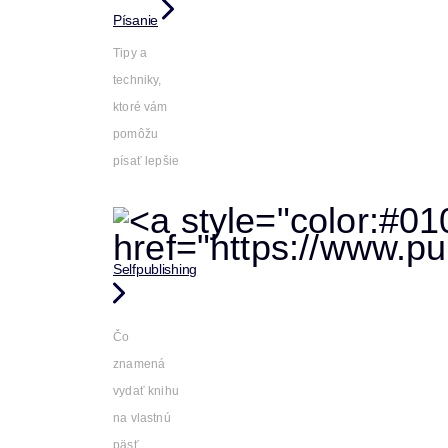
Písanie
Tipy a
techniky,
ktoré vám
pomôžu
písať lepšie
Selfpublishing
Čo
znamená
vydať knihu
na vlastnú
päsť