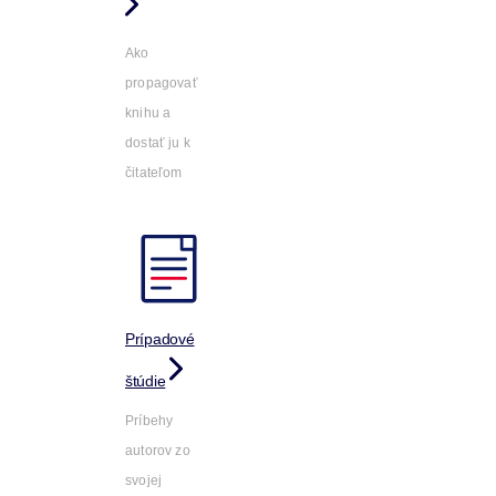
Ako
propagovať
knihu a
dostať ju k
čitateľom
Prípadové
štúdie
Príbehy
autorov zo
svojej