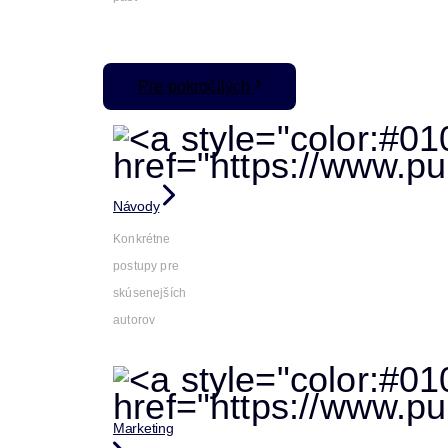
Pre pokročilých
Návody
Konkrétne
postupy pre
skúsenejších
autorov
Marketing