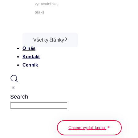
vydavateľskej
praxe
Všetky články
O nás
Kontakt
Cenník
Search
napíšte a stlačte enter
Chcem vydať knihu