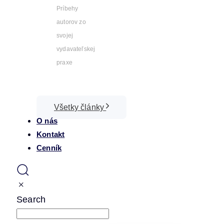
Príbehy
autorov zo
svojej
vydavateľskej
praxe
Všetky články
O nás
Kontakt
Cenník
Search