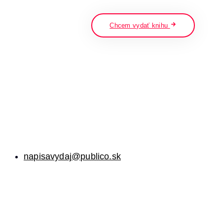
napíšte a stlačte enter
Chcem vydať knihu
napisavydaj@publico.sk