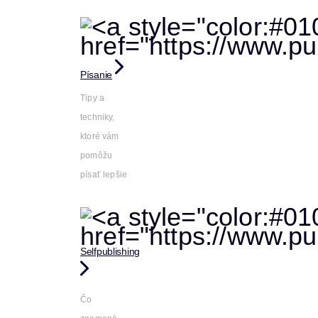
Písanie
Tipy a
techniky,
ktoré vám
pomôžu
písať lepšie
Selfpublishing
Čo