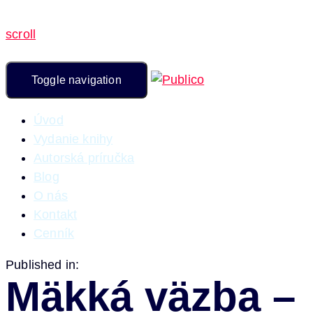
scroll
Toggle navigation
Úvod
Vydanie knihy
Autorská príručka
Blog
O nás
Kontakt
Cenník
Published in:
Mäkká väzba –