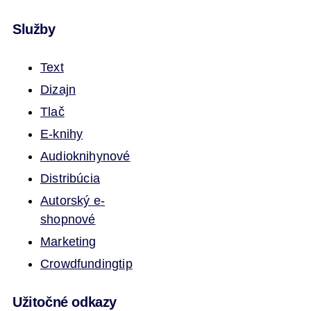
Služby
Text
Dizajn
Tlač
E-knihy
Audioknihy
nové
Distribúcia
Autorský e-
shop
nové
Marketing
Crowdfunding
tip
Užitočné odkazy