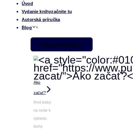
Úvod
Vydanie knihy
začnite tu
Autorská príručka
Blog
Pre začiatočníkov
Ako
začať?
Prvé kroky
na ceste k
vydaniu
knihy