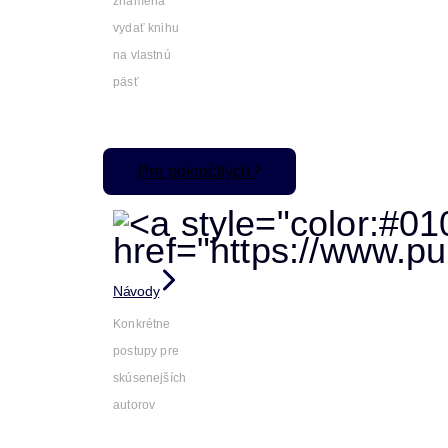
znamená
vydať knihu
na vlastnú
päsť
Pre pokročilých
Návody
Konkrétne
postupy pre
skúsenejších
autorov