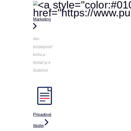
Marketing
Ako
propagovať
knihu a
dostať ju k
čitateľom
Prípadové
štúdie