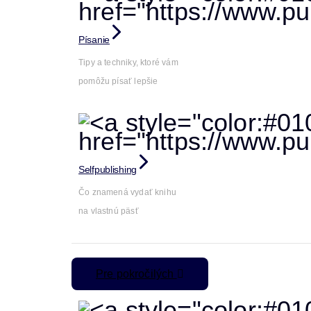
Písanie
Tipy a techniky, ktoré vám
pomôžu písať lepšie
Selfpublishing
Čo znamená vydať knihu
na vlastnú päsť
Pre pokročilých