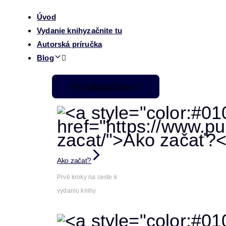
Úvod
Vydanie knihy
začnite tu
Autorská príručka
Blog
Pre začiatočníkov
Ako začať?
Prvé kroky na ceste k
vydaniu knihy