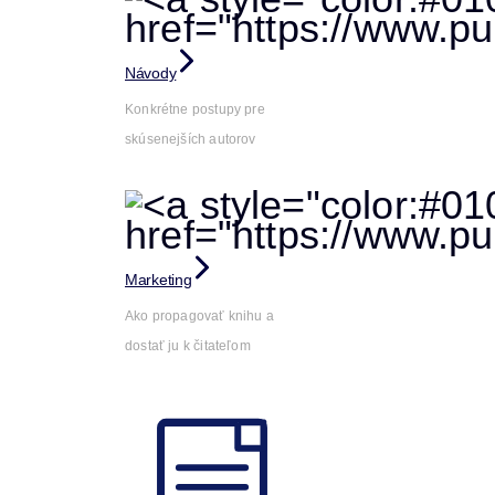
Návody
Konkrétne postupy pre
skúsenejších autorov
Marketing
Ako propagovať knihu a
dostať ju k čitateľom