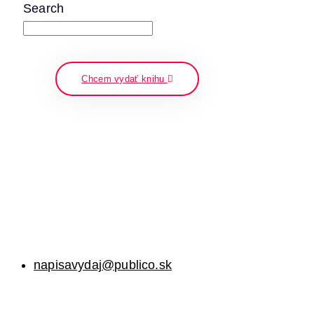
Search
napíšte a stlačte enter
Chcem vydať knihu
napisavydaj@publico.sk