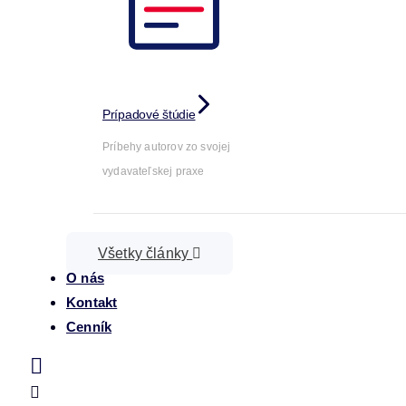
Prípadové štúdie
Príbehy autorov zo svojej
vydavateľskej praxe
Všetky články
O nás
Kontakt
Cenník