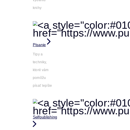
vydaniu
knihy
Písanie
Tipy a
techniky,
ktoré vám
pomôžu
písať lepšie
Selfpublishing