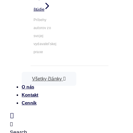
štúdie
Príbehy
autorov zo
svojej
vydavateľskej
praxe
Všetky články
O nás
Kontakt
Cenník
Search