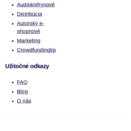
Audioknihy
nové
Distribúcia
Autorský e-
shop
nové
Marketing
Crowdfunding
tip
Užitočné odkazy
FAQ
Blog
O nás