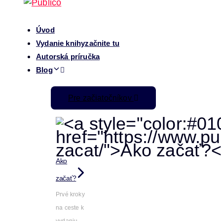
Úvod
Vydanie knihy
začnite tu
Autorská príručka
Blog
Pre začiatočníkov
Ako
začať?
Prvé kroky
na ceste k