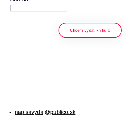
napíšte a stlačte enter
Chcem vydať knihu
napisavydaj@publico.sk