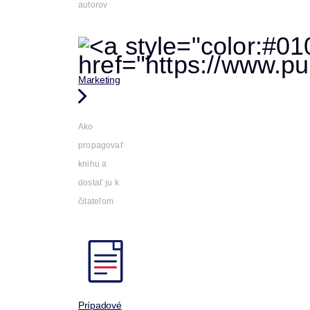
autorov
Marketing
Ako
propagovať
knihu a
dostať ju k
čitateľom
Prípadové