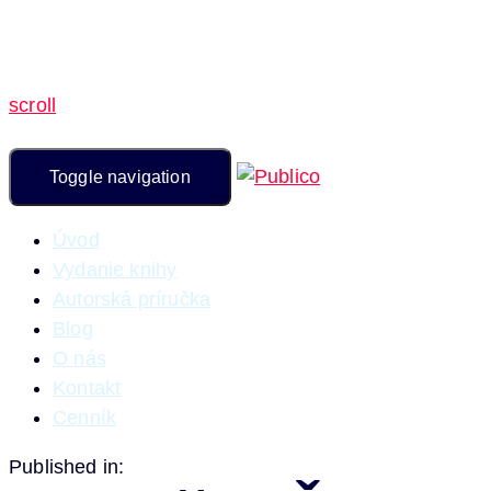
scroll
Toggle navigation
Úvod
Vydanie knihy
Autorská príručka
Blog
O nás
Kontakt
Cenník
Published in: