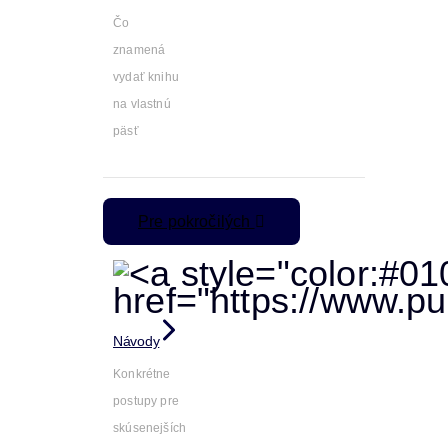
Čo
znamená
vydať knihu
na vlastnú
päsť
Pre pokročilých
Návody
Konkrétne
postupy pre
skúsenejších