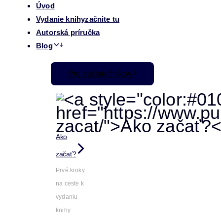
Úvod
Vydanie knihy
začnite tu
Autorská príručka
Blog
Pre začiatočníkov
Ako
začať?
Prvé kroky
na ceste k
vydaniu
knihy