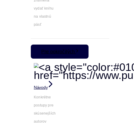
znamená
vydať knihu
na vlastnú
päsť
Pre pokročilých
Návody
Konkrétne
postupy pre
skúsenejších
autorov