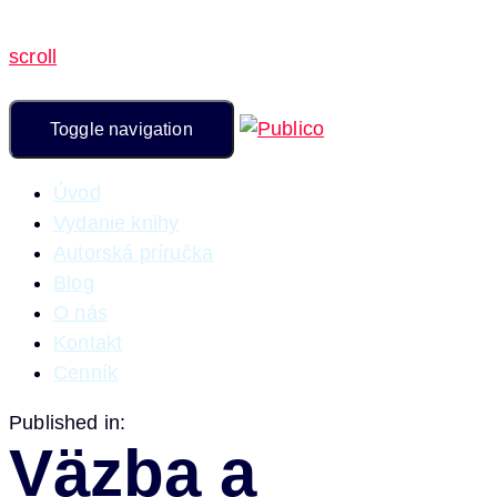
scroll
Toggle navigation
Úvod
Vydanie knihy
Autorská príručka
Blog
O nás
Kontakt
Cenník
Published in:
Väzba a