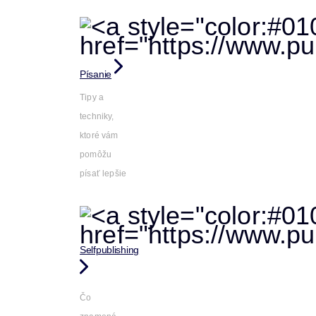
Písanie
Tipy a
techniky,
ktoré vám
pomôžu
písať lepšie
Selfpublishing
Čo