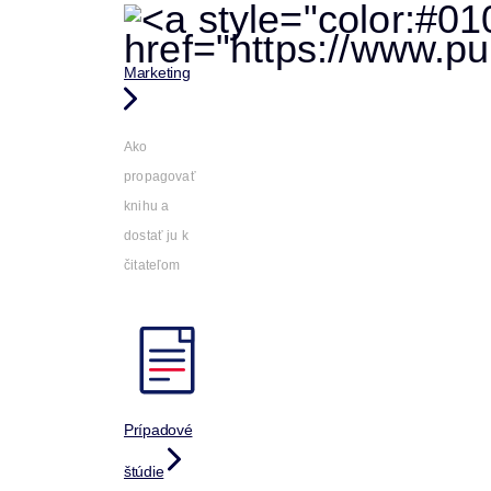
Marketing
Ako
propagovať
knihu a
dostať ju k
čitateľom
Prípadové
štúdie