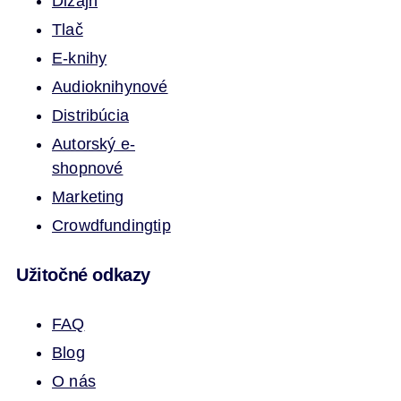
Dizajn
Tlač
E-knihy
Audioknihy
nové
Distribúcia
Autorský e-
shop
nové
Marketing
Crowdfunding
tip
Užitočné odkazy
FAQ
Blog
O nás