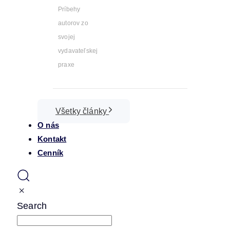
Príbehy
autorov zo
svojej
vydavateľskej
praxe
Všetky články
O nás
Kontakt
Cenník
Search