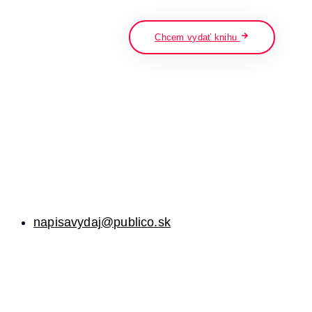
napíšte a stlačte enter
Chcem vydať knihu
napisavydaj@publico.sk