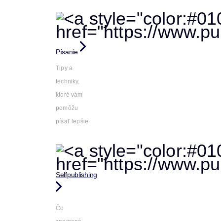
Písanie
Tipy a
techniky,
ktoré vám
pomôžu
písať lepšie
Selfpublishing
Čo