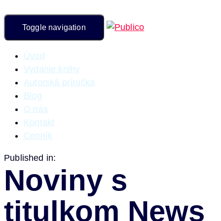
Toggle navigation
Úvod
Vydanie knihy
Autorská príručka
Blog
O nás
Kontakt
Cenník
Published in:
Noviny s
titulkom News