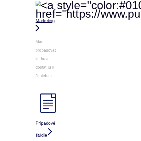
Marketing
Ako
propagovať
knihu a
dostať ju k
čitateľom
Prípadové
štúdie