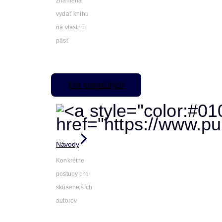
znamená
vydať knihu
na vlastnú
päsť
Pre pokročilých
Návody
Konkrétne
postupy pre
skúsenejších
autorov