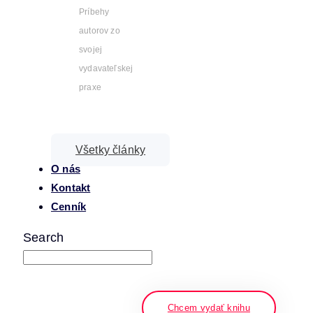
Príbehy
autorov zo
svojej
vydavateľskej
praxe
Všetky články
O nás
Kontakt
Cenník
Search
napíšte a stlačte enter
Chcem vydať knihu