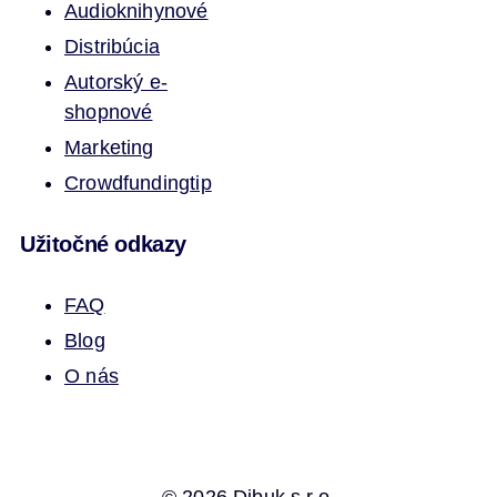
Audioknihy
nové
Distribúcia
Autorský e-
shop
nové
Marketing
Crowdfunding
tip
Užitočné odkazy
FAQ
Blog
O nás