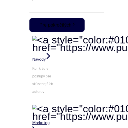
Pre pokročilých
Návody
Konkrétne
postupy pre
skúsenejších
autorov
Marketing