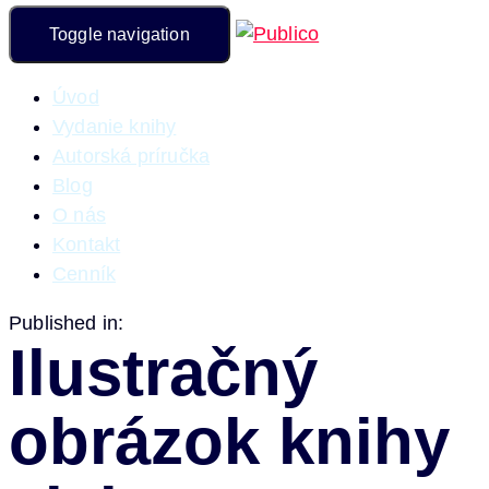
Toggle navigation
Úvod
Vydanie knihy
Autorská príručka
Blog
O nás
Kontakt
Cenník
Published in:
Ilustračný
obrázok knihy