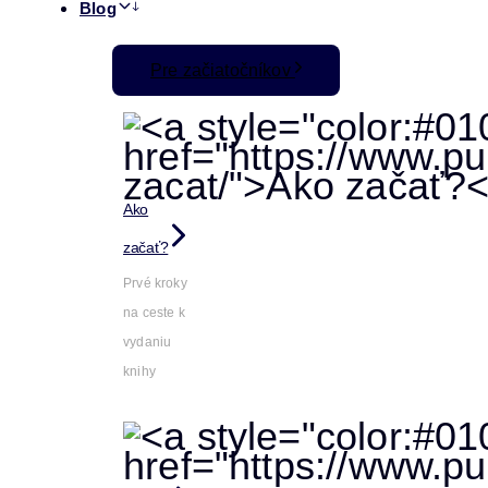
Blog
Pre začiatočníkov
Ako
začať?
Prvé kroky
na ceste k
vydaniu
knihy