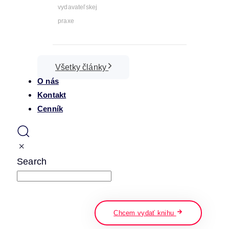
vydavateľskej
praxe
Všetky články
O nás
Kontakt
Cenník
Search
napíšte a stlačte enter
Chcem vydať knihu