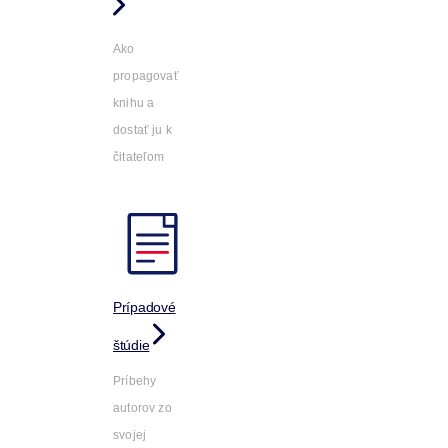
Ako
propagovať
knihu a
dostať ju k
čitateľom
Prípadové
štúdie
Príbehy
autorov zo
svojej