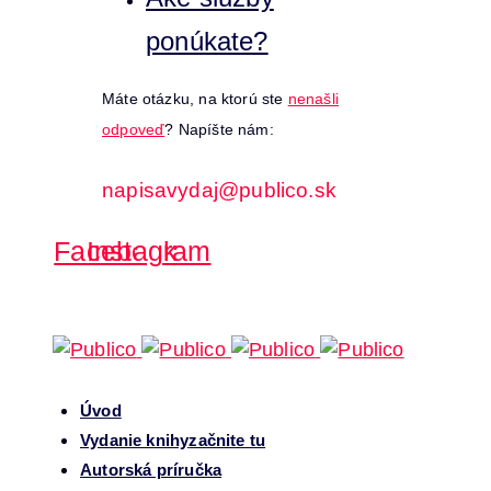
ponúkate?
Máte otázku, na ktorú ste
nenašli
odpoveď
? Napíšte nám:
napisavydaj@publico.sk
Facebook
Instagram
Úvod
Vydanie knihy
začnite tu
Autorská príručka