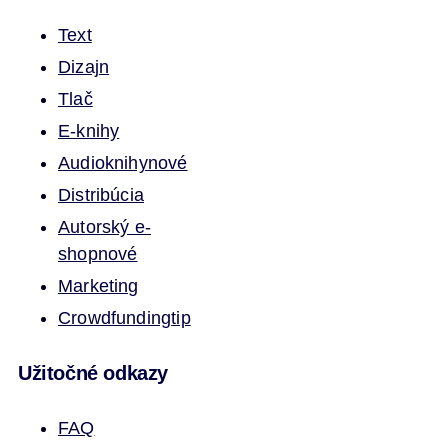
Text
Dizajn
Tlač
E-knihy
Audioknihy
nové
Distribúcia
Autorský e-
shop
nové
Marketing
Crowdfunding
tip
Užitočné odkazy
FAQ