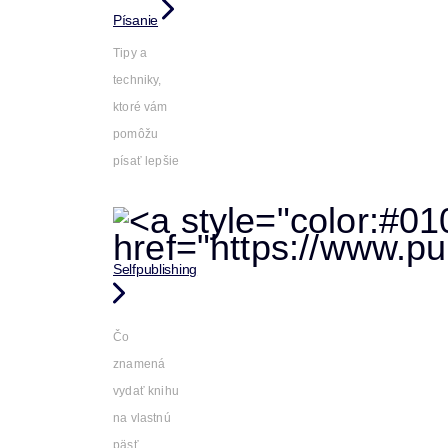
Písanie
Tipy a
techniky,
ktoré vám
pomôžu
písať lepšie
Selfpublishing
Čo
znamená
vydať knihu
na vlastnú
päsť