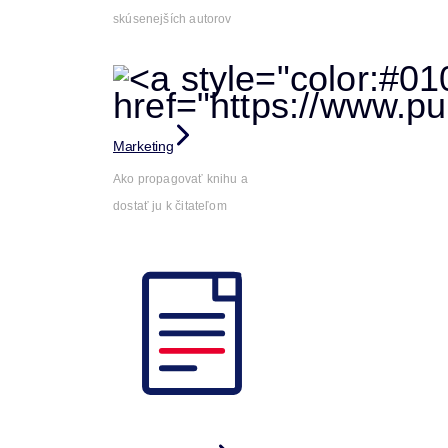
skúsenejších autorov
Marketing
Ako propagovať knihu a
dostať ju k čitateľom