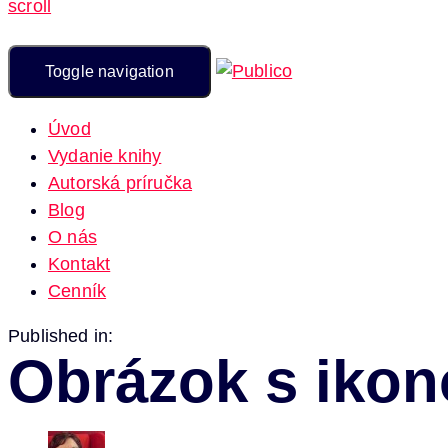
scroll
Toggle navigation
Úvod
Vydanie knihy
Autorská príručka
Blog
O nás
Kontakt
Cenník
Published in:
Obrázok s ikon