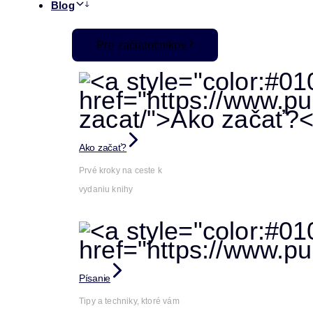
Blog
Pre začiatočníkov
Ako začať?
Prvé kroky na ceste k
vydaniu knihy
Písanie
Tipy a techniky, ktoré vám