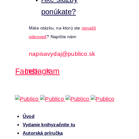
ponúkate?
Máte otázku, na ktorú ste
nenašli
odpoveď
? Napíšte nám:
napisavydaj@publico.sk
Facebook
Instagram
Úvod
Vydanie knihy
začnite tu
Autorská príručka