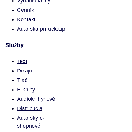
Vydanie knihy
Cenník
Kontakt
Autorská príručka
tip
Služby
Text
Dizajn
Tlač
E-knihy
Audioknihy
nové
Distribúcia
Autorský e-
shop
nové