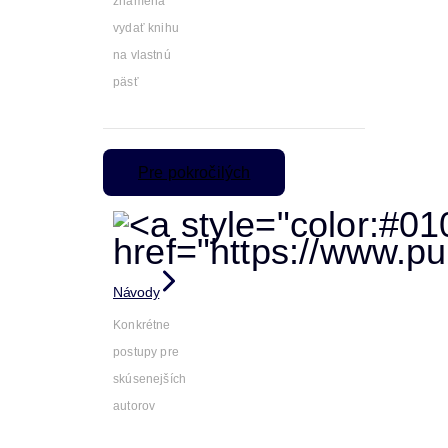
znamená
vydať knihu
na vlastnú
päsť
Pre pokročilých
Návody
Konkrétne
postupy pre
skúsenejších
autorov