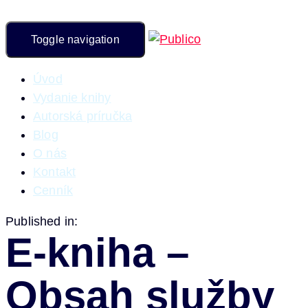
Toggle navigation
Úvod
Vydanie knihy
Autorská príručka
Blog
O nás
Kontakt
Cenník
Published in:
E-kniha –
Obsah služby