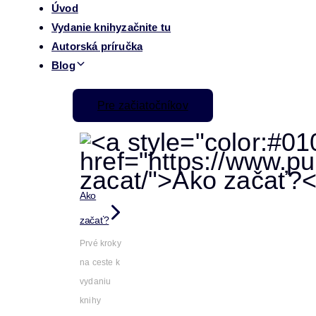
Úvod
Vydanie knihy
začnite tu
Autorská príručka
Blog
Pre začiatočníkov
Ako
začať?
Prvé kroky
na ceste k
vydaniu
knihy