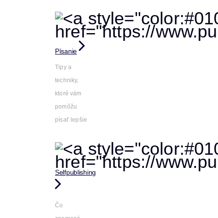
Písanie
Tipy a
techniky,
ktoré vám
pomôžu
písať lepšie
Selfpublishing
Čo