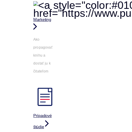
Marketing
Ako
propagovať
knihu a
dostať ju k
čitateľom
Prípadové
štúdie