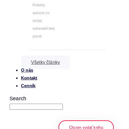
Príbehy
autorov zo
svojej
vydavateľskej
praxe
Všetky články
O nás
Kontakt
Cenník
Search
napíšte a stlačte enter
Chcem vydať knihu