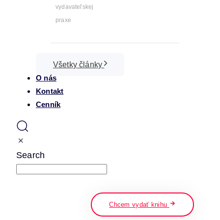
vydavateľskej
praxe
Všetky články
O nás
Kontakt
Cenník
Search
napíšte a stlačte enter
Chcem vydať knihu