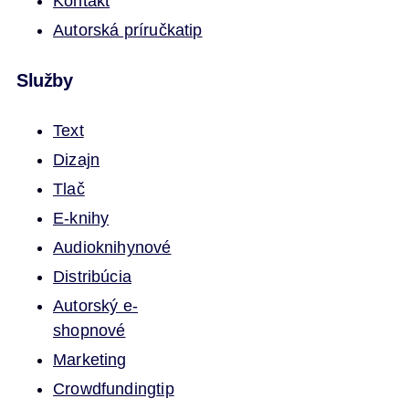
Kontakt
Autorská príručka
tip
Služby
Text
Dizajn
Tlač
E-knihy
Audioknihy
nové
Distribúcia
Autorský e-
shop
nové
Marketing
Crowdfunding
tip