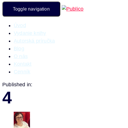
Toggle navigation
Úvod
Vydanie knihy
Autorská príručka
Blog
O nás
Kontakt
Cenník
Published in:
4