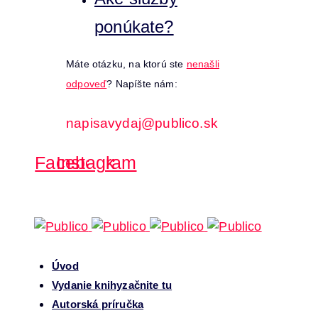
ponúkate?
Máte otázku, na ktorú ste
nenašli
odpoveď
? Napíšte nám:
napisavydaj@publico.sk
Facebook
Instagram
Úvod
Vydanie knihy
začnite tu
Autorská príručka