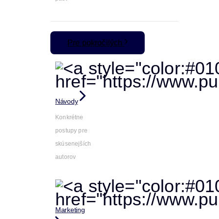
Pre pokročilých
Návody
Konkrétne
postupy pre
skúsenejších
autorov
Marketing