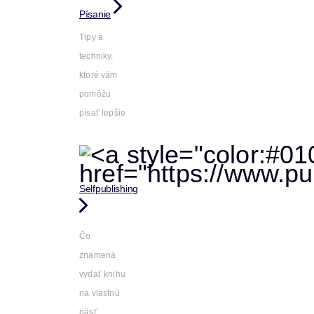
Písanie
Tipy a
techniky,
ktoré vám
pomôžu
písať lepšie
Selfpublishing
Čo
znamená
vydať knihu
na vlastnú
päsť