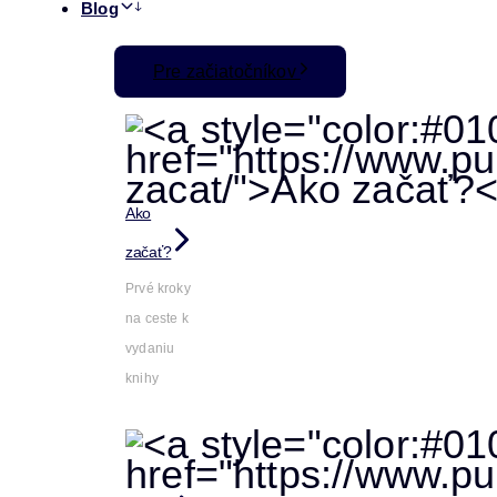
Blog
Pre začiatočníkov
Ako
začať?
Prvé kroky
na ceste k
vydaniu
knihy