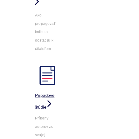
Ako
propagovať
knihu a
dostať ju k
čitateľom
Prípadové
štúdie
Príbehy
autorov zo
svojej