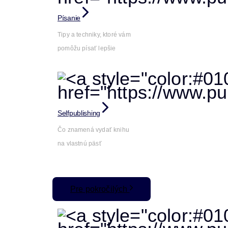
Písanie
Tipy a techniky, ktoré vám
pomôžu písať lepšie
Selfpublishing
Čo znamená vydať knihu
na vlastnú päsť
Pre pokročilých