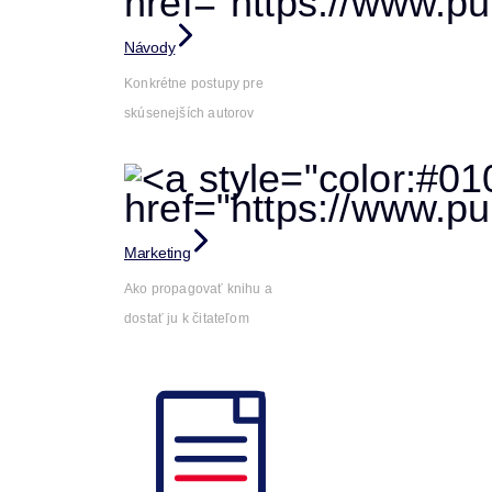
Návody
Konkrétne postupy pre
skúsenejších autorov
Marketing
Ako propagovať knihu a
dostať ju k čitateľom