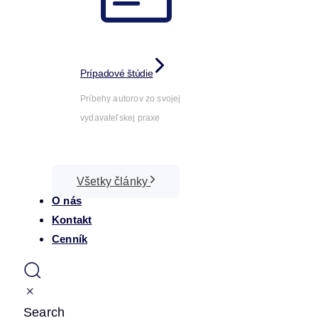
Prípadové štúdie
Príbehy autorov zo svojej
vydavateľskej praxe
Všetky články
O nás
Kontakt
Cenník
Search