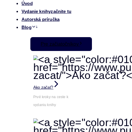
Úvod
Vydanie knihy
začnite tu
Autorská príručka
Blog
Pre začiatočníkov
Ako začať?
Prvé kroky na ceste k
vydaniu knihy