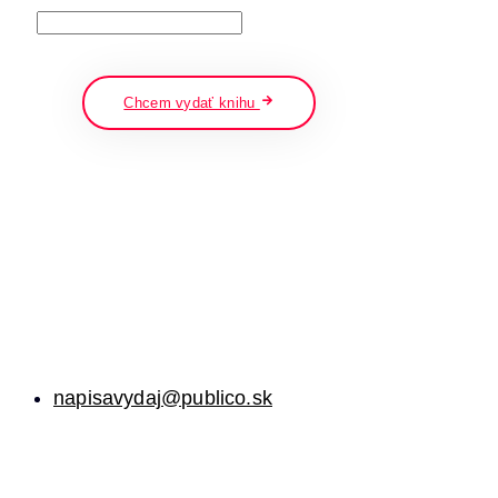
napíšte a stlačte enter
Chcem vydať knihu
napisavydaj@publico.sk