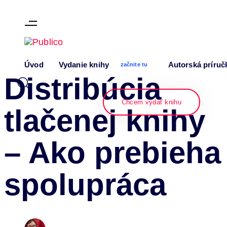
Skip links
Skip to content
Author
Published
PUBLISHED
Úvod
Vydanie knihy
Autorská príruč
on:
IN:
začnite tu
Distribúcia
Chcem vydať knihu
tlačenej knihy
– Ako prebieha
spolupráca