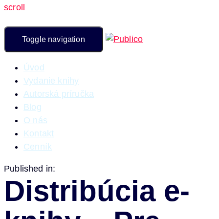
scroll
Toggle navigation
Úvod
Vydanie knihy
Autorská príručka
Blog
O nás
Kontakt
Cenník
Published in:
Distribúcia e-