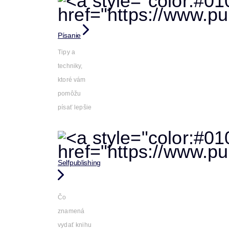
Písanie
Tipy a
techniky,
ktoré vám
pomôžu
písať lepšie
Selfpublishing
Čo
znamená
vydať knihu