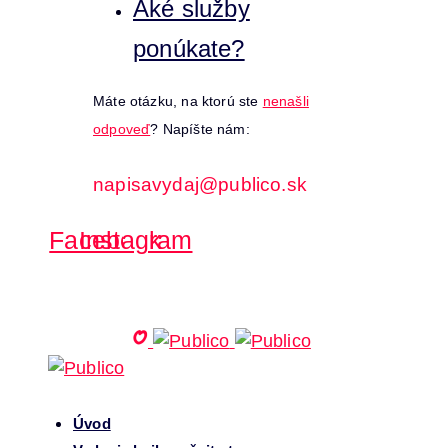
Aké služby
ponúkate?
Máte otázku, na ktorú ste
nenašli
odpoveď
? Napíšte nám:
napisavydaj@publico.sk
Facebook
Instagram
Úvod