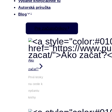
Vydanie knihy
začnite tu
Autorská príručka
Blog
Pre začiatočníkov
Ako
začať?
Prvé kroky
na ceste k
vydaniu
knihy