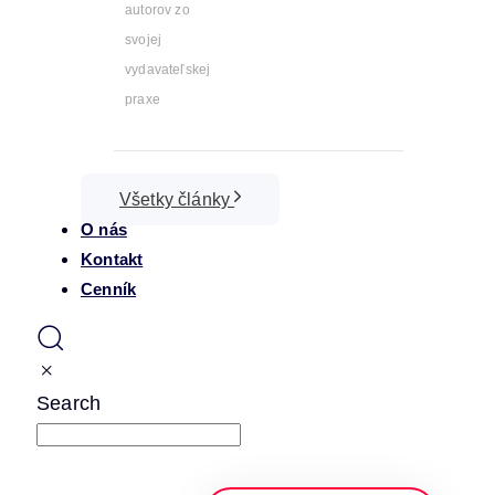
autorov zo
svojej
vydavateľskej
praxe
Všetky články
O nás
Kontakt
Cenník
Search
napíšte a stlačte enter