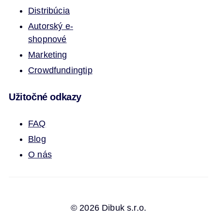
Distribúcia
Autorský e-
shop
nové
Marketing
Crowdfunding
tip
Užitočné odkazy
FAQ
Blog
O nás
© 2026 Dibuk s.r.o.