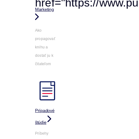
Marketing
Ako
propagovať
knihu a
dostať ju k
čitateľom
Prípadové
štúdie
Príbehy