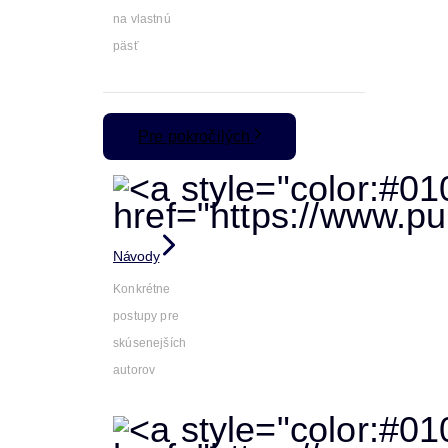
na vlastnú
päsť
Pre pokročilých
Návody
Konkrétne
postupy pre
skúsenejších
autorov