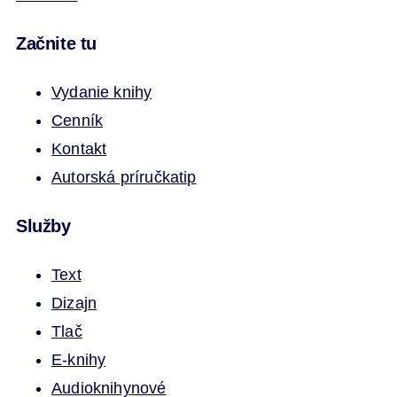
Začnite tu
Vydanie knihy
Cenník
Kontakt
Autorská príručka
tip
Služby
Text
Dizajn
Tlač
E-knihy
Audioknihy
nové