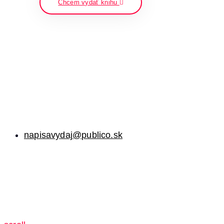
Chcem vydať knihu
napisavydaj@publico.sk