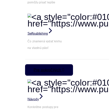
pomôžu písať lepšie
Selfpublishing
Čo znamená vydať knihu
na vlastnú päsť
Pre pokročilých
Návody
Konkrétne postupy pre