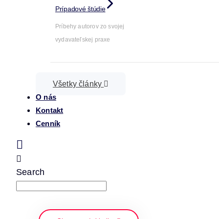
Prípadové štúdie
Príbehy autorov zo svojej
vydavateľskej praxe
Všetky články
O nás
Kontakt
Cenník
Search
napíšte a stlačte enter