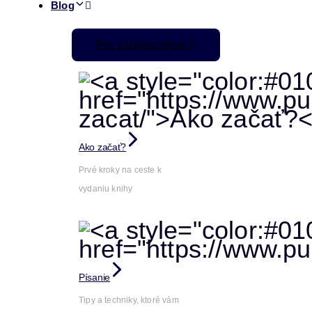
Blog
Pre začiatočníkov
Ako začať?
Prvé kroky na ceste k
vydaniu knihy
Písanie
Tipy a techniky, ktoré vám