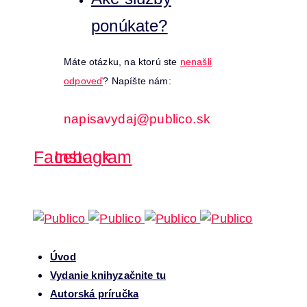
ponúkate?
Máte otázku, na ktorú ste
nenašli
odpoveď
? Napíšte nám:
napisavydaj@publico.sk
Facebook
Instagram
Úvod
Vydanie knihy
začnite tu
Autorská príručka