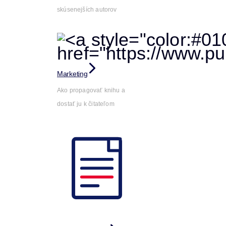
skúsenejších autorov
Marketing
Ako propagovať knihu a
dostať ju k čitateľom