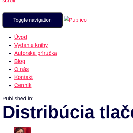
scroll
Toggle navigation
Úvod
Vydanie knihy
Autorská príručka
Blog
O nás
Kontakt
Cenník
Published in:
Distribúcia tla