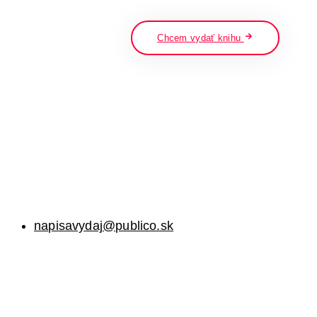
napíšte a stlačte enter
Chcem vydať knihu
napisavydaj@publico.sk