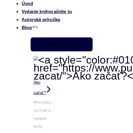
Úvod
Vydanie knihy
začnite tu
Autorská príručka
Blog
Pre začiatočníkov
Ako
začať?
Prvé kroky
na ceste k
vydaniu
knihy