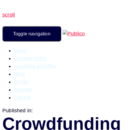
scroll
Toggle navigation
Úvod
Vydanie knihy
Autorská príručka
Blog
O nás
Kontakt
Cenník
Published in:
Crowdfunding