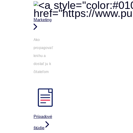
Marketing
Ako
propagovať
knihu a
dostať ju k
čitateľom
Prípadové
štúdie