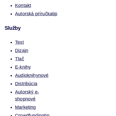
Kontakt
Autorská príručka
tip
Služby
Text
Dizajn
Tlač
E-knihy
Audioknihy
nové
Distribúcia
Autorský e-
shop
nové
Marketing
Crowdfunding
tip