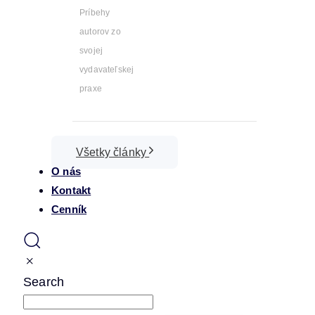
Príbehy
autorov zo
svojej
vydavateľskej
praxe
Všetky články
O nás
Kontakt
Cenník
Search