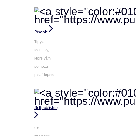
Písanie
Tipy a
techniky,
ktoré vám
pomôžu
písať lepšie
Selfpublishing
Čo