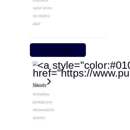
znamená
vydať knihu
na vlastnú
päsť
Pre pokročilých
Návody
Konkrétne
postupy pre
skúsenejších
autorov