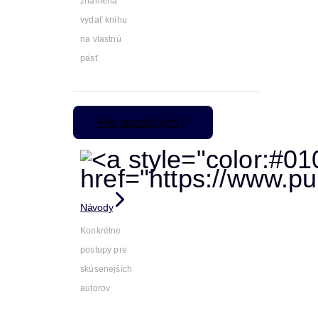
znamená
vydať knihu
na vlastnú
päsť
Pre pokročilých
Návody
Konkrétne
postupy pre
skúsenejších
autorov