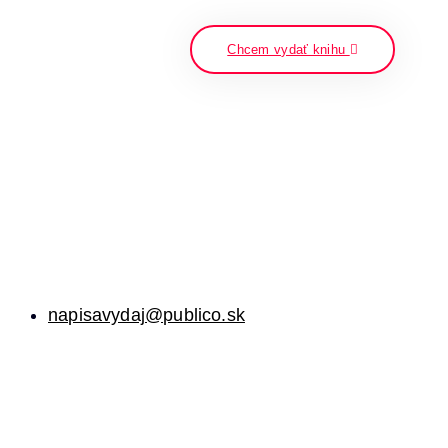
napíšte a stlačte enter
Chcem vydať knihu
napisavydaj@publico.sk