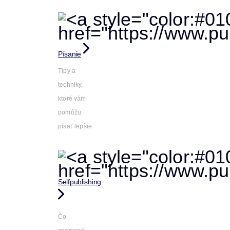
Písanie
Tipy a
techniky,
ktoré vám
pomôžu
písať lepšie
Selfpublishing
Čo