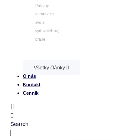
Príbehy
autorov zo
svojej
vydavateľskej
praxe
Všetky články
O nás
Kontakt
Cenník
Search