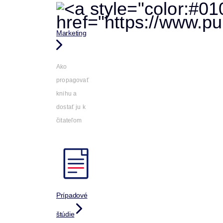
Marketing
Ako
propagovať
knihu a
dostať ju k
čitateľom
Prípadové
štúdie