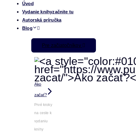
Úvod
Vydanie knihy
začnite tu
Autorská príručka
Blog
Pre začiatočníkov
Ako
začať?
Prvé kroky
na ceste k
vydaniu
knihy