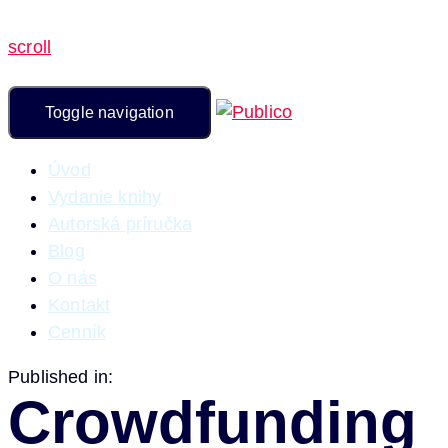
scroll
Toggle navigation
Úvod
Vydanie knihy
Autorská príručka
Blog
O nás
Kontakt
Cenník
Published in:
Crowdfunding