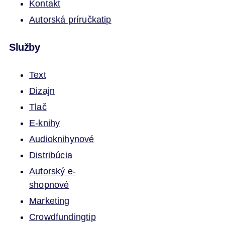
Kontakt
Autorská príručka
tip
Služby
Text
Dizajn
Tlač
E-knihy
Audioknihy
nové
Distribúcia
Autorský e-
shop
nové
Marketing
Crowdfunding
tip