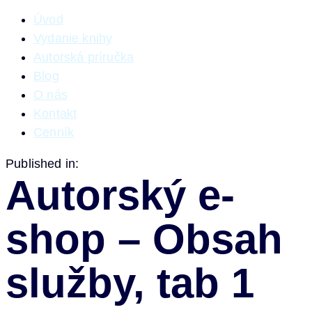
Úvod
Vydanie knihy
Autorská príručka
Blog
O nás
Kontakt
Cenník
Published in:
Autorský e-
shop – Obsah
služby, tab 1