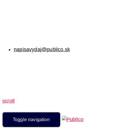
napisavydaj@publico.sk
scroll
Toggle navigation