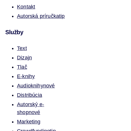
Kontakt
Autorská príručka
tip
Služby
Text
Dizajn
Tlač
E-knihy
Audioknihy
nové
Distribúcia
Autorský e-
shop
nové
Marketing
Crowdfunding
tip