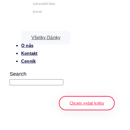
vydavateľskej
praxe
Všetky články
O nás
Kontakt
Cenník
Search
napíšte a stlačte enter
Chcem vydať knihu