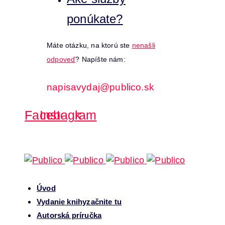
ponúkate?
Máte otázku, na ktorú ste
nenašli
odpoveď
? Napíšte nám:
napisavydaj@publico.sk
Facebook
Instagram
Úvod
Vydanie knihy
začnite tu
Autorská príručka