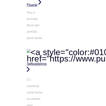
Písanie
Tipy a
techniky,
ktoré vám
pomôžu
písať lepšie
Selfpublishing
Čo
znamená
vydať knihu
na vlastnú
päsť