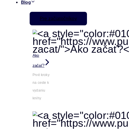
Blog
Pre začiatočníkov
Ako
začať?
Prvé kroky
na ceste k
vydaniu
knihy