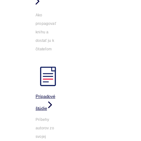
Ako
propagovať
knihu a
dostať ju k
čitateľom
Prípadové
štúdie
Príbehy
autorov zo
svojej