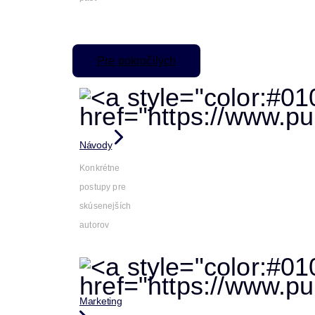
Pre pokročilých
Návody
Konkrétne
postupy pre
skúsenejších
autorov
Marketing