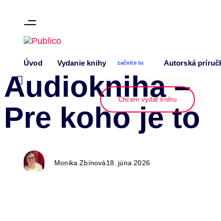
Skip links
Skip to content
Author
Published
PUBLISHED
Úvod
Vydanie knihy
Autorská príruč
on:
IN:
začnite tu
Audiokniha –
Chcem vydať knihu
Pre koho je to
Monika Zbínová
18. júna 2026