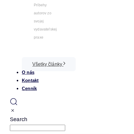
Príbehy
autorov zo
svojej
vydavateľskej
praxe
Všetky články
O nás
Kontakt
Cenník
Search