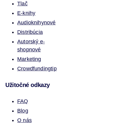
Tlač
E-knihy
Audioknihy
nové
Distribúcia
Autorský e-
shop
nové
Marketing
Crowdfunding
tip
Užitočné odkazy
FAQ
Blog
O nás