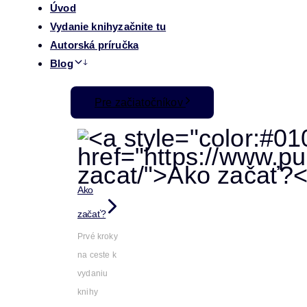
Úvod
Vydanie knihy
začnite tu
Autorská príručka
Blog
Pre začiatočníkov
Ako
začať?
Prvé kroky
na ceste k
vydaniu
knihy