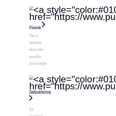
Písanie
Tipy a
techniky,
ktoré vám
pomôžu
písať lepšie
Selfpublishing
Čo