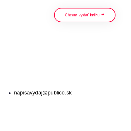
napíšte a stlačte enter
Chcem vydať knihu
napisavydaj@publico.sk