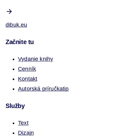
dibuk.eu
Začnite tu
Vydanie knihy
Cenník
Kontakt
Autorská príručka
tip
Služby
Text
Dizajn