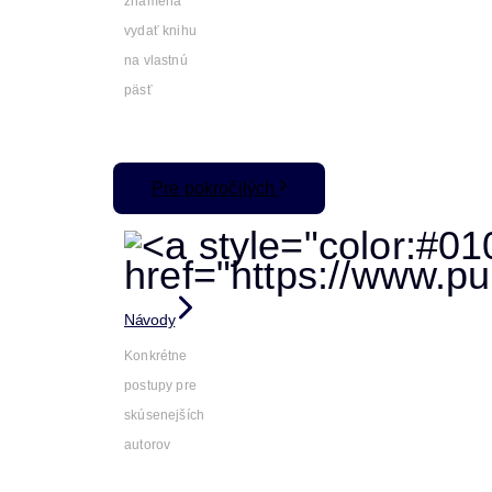
znamená
vydať knihu
na vlastnú
päsť
Pre pokročilých
Návody
Konkrétne
postupy pre
skúsenejších
autorov