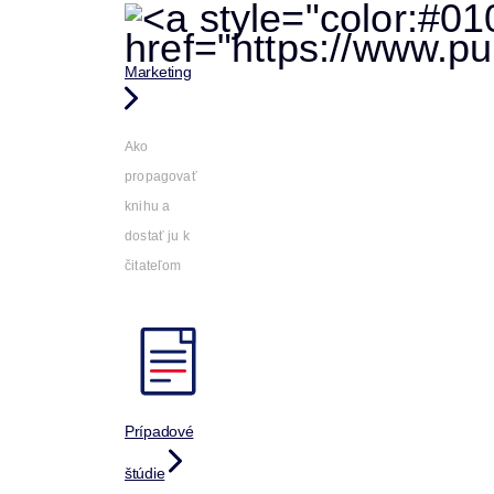
Marketing
Ako
propagovať
knihu a
dostať ju k
čitateľom
Prípadové
štúdie