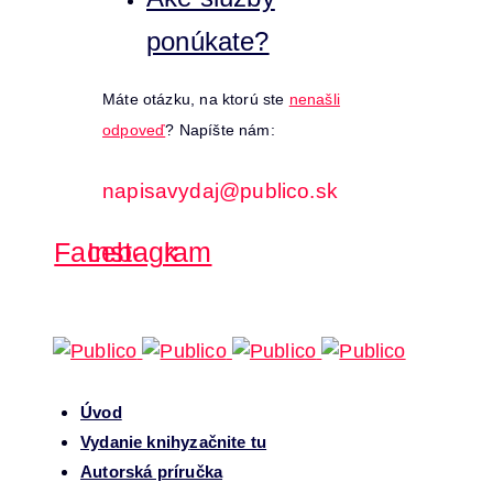
ponúkate?
Máte otázku, na ktorú ste
nenašli
odpoveď
? Napíšte nám:
napisavydaj@publico.sk
Facebook
Instagram
Úvod
Vydanie knihy
začnite tu
Autorská príručka