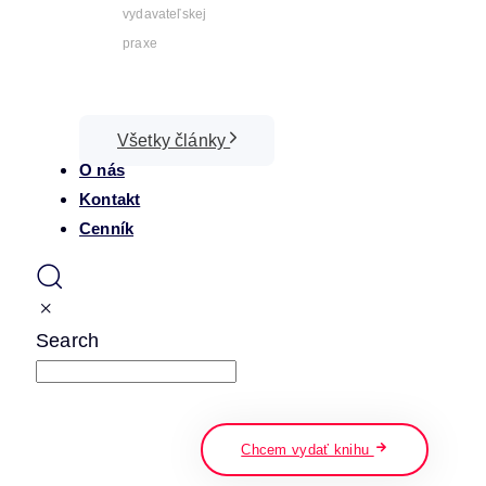
vydavateľskej
praxe
Všetky články
O nás
Kontakt
Cenník
Search
napíšte a stlačte enter
Chcem vydať knihu