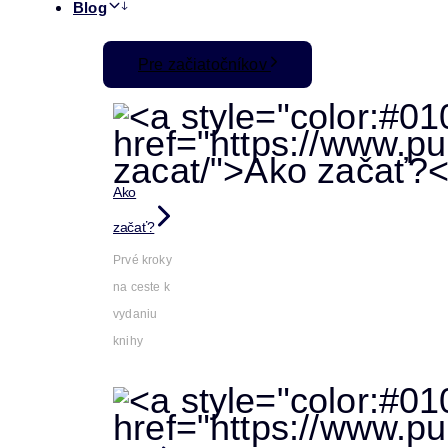
Blog
Pre začiatočníkov
Ako
začať?
Prvé kroky
na ceste k
vydaniu
knihy