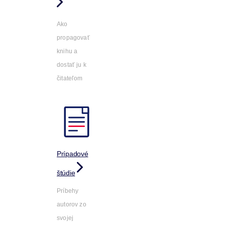
Ako
propagovať
knihu a
dostať ju k
čitateľom
Prípadové
štúdie
Príbehy
autorov zo
svojej