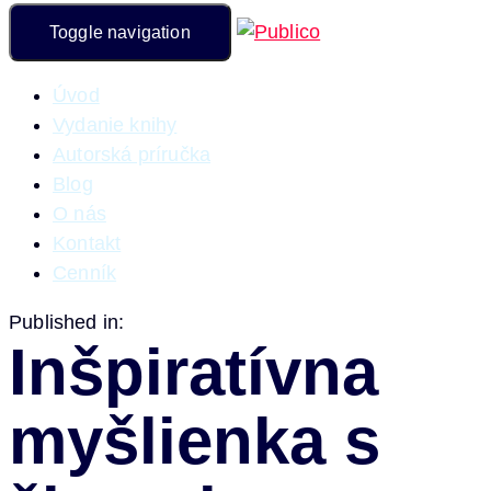
Toggle navigation
Úvod
Vydanie knihy
Autorská príručka
Blog
O nás
Kontakt
Cenník
Published in:
Inšpiratívna
myšlienka s