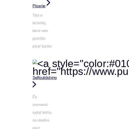
Písanie
Tipy a
techniky,
ktoré vám
pomôžu
písať lepšie
Selfpublishing
Čo
znamená
vydať knihu
na vlastnú
päsť