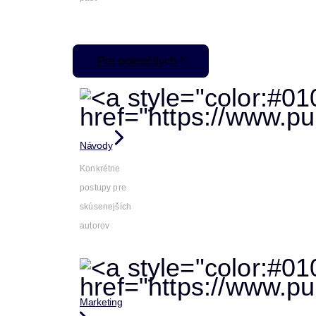
Pre pokročilých
Návody
Konkrétne
postupy pre
skúsenejších
autorov
Marketing