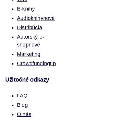
E-knihy
Audioknihy
nové
Distribúcia
Autorský e-
shop
nové
Marketing
Crowdfunding
tip
Užitočné odkazy
FAQ
Blog
O nás