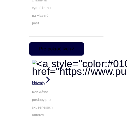
znamená
vydať knihu
na vlastnú
päsť
Pre pokročilých
Návody
Konkrétne
postupy pre
skúsenejších
autorov