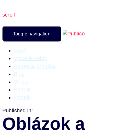
scroll
Toggle navigation
Úvod
Vydanie knihy
Autorská príručka
Blog
O nás
Kontakt
Cenník
Published in:
Oblázok a