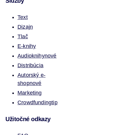
Služby
Text
Dizajn
Tlač
E-knihy
Audioknihy
nové
Distribúcia
Autorský e-
shop
nové
Marketing
Crowdfunding
tip
Užitočné odkazy