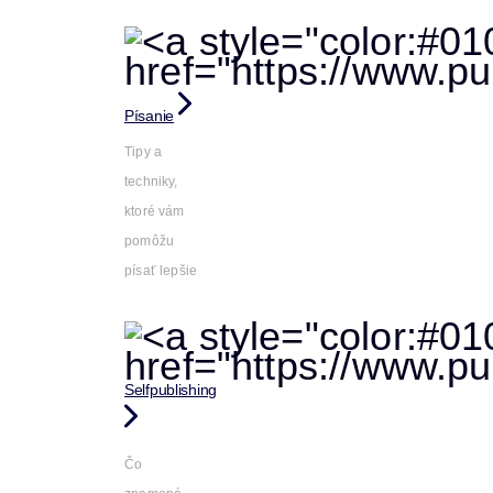
Písanie
Tipy a
techniky,
ktoré vám
pomôžu
písať lepšie
Selfpublishing
Čo