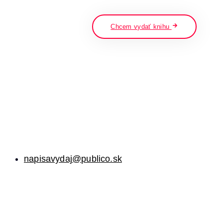
napíšte a stlačte enter
Chcem vydať knihu
napisavydaj@publico.sk