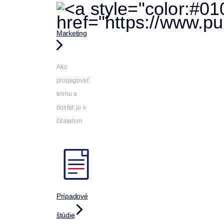
Marketing
Ako
propagovať
knihu a
dostať ju k
čitateľom
Prípadové
štúdie