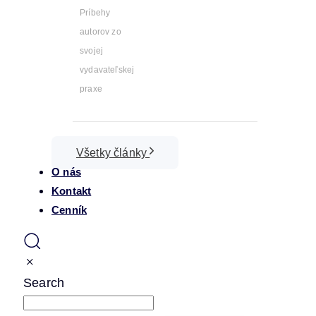
Príbehy
autorov zo
svojej
vydavateľskej
praxe
Všetky články
O nás
Kontakt
Cenník
Search