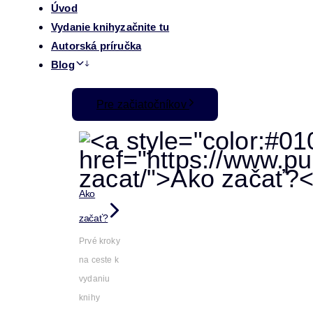
Úvod
Vydanie knihy
začnite tu
Autorská príručka
Blog
Pre začiatočníkov
Ako
začať?
Prvé kroky
na ceste k
vydaniu
knihy