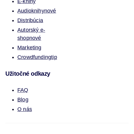
E-knihy
Audioknihy
nové
Distribúcia
Autorský e-
shop
nové
Marketing
Crowdfunding
tip
Užitočné odkazy
FAQ
Blog
O nás