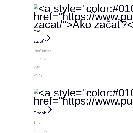
Ako
začať?
Prvé kroky
na ceste k
vydaniu
knihy
Písanie
Tipy a
techniky,