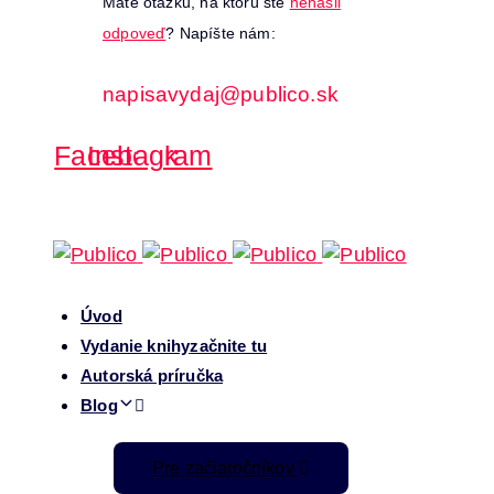
Máte otázku, na ktorú ste
nenašli
odpoveď
? Napíšte nám:
napisavydaj@publico.sk
Facebook
Instagram
Úvod
Vydanie knihy
začnite tu
Autorská príručka
Blog
Pre začiatočníkov