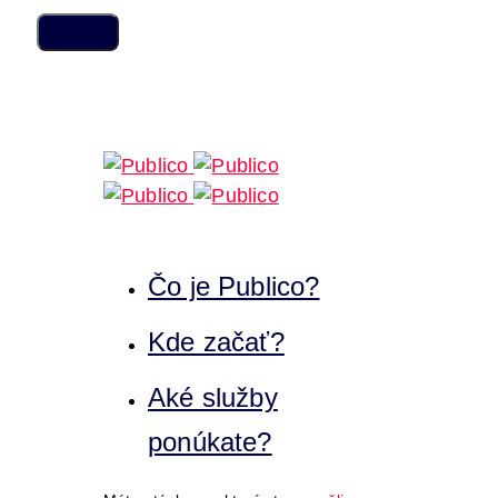
Skip
Skip
links
to
content
Čo je Publico?
Kde začať?
Aké služby
ponúkate?