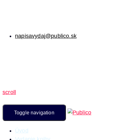
napisavydaj@publico.sk
scroll
Toggle navigation
Úvod
Vydanie knihy