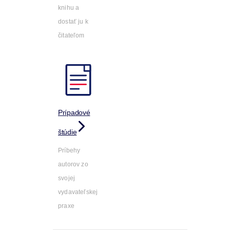
knihu a
dostať ju k
čitateľom
Prípadové
štúdie
Príbehy
autorov zo
svojej
vydavateľskej
praxe