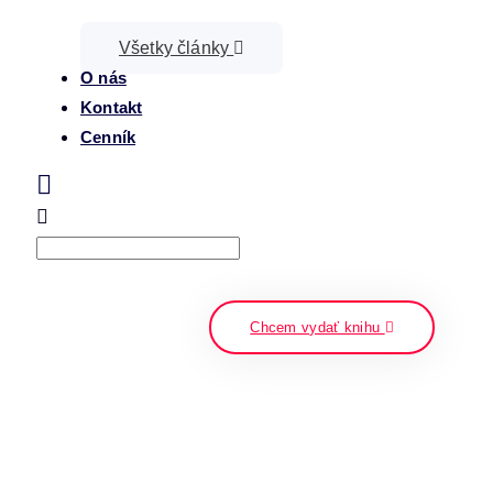
Všetky články
O nás
Kontakt
Cenník
Search
napíšte a stlačte enter
Chcem vydať knihu