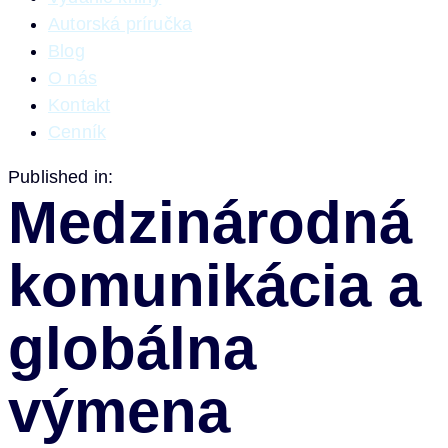
Autorská príručka
Blog
O nás
Kontakt
Cenník
Published in:
Medzinárodná
komunikácia a
globálna
výmena