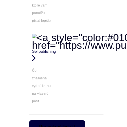
ktoré vám
pomôžu
písať lepšie
Selfpublishing
Čo
znamená
vydať knihu
na vlastnú
päsť
Pre pokročilých