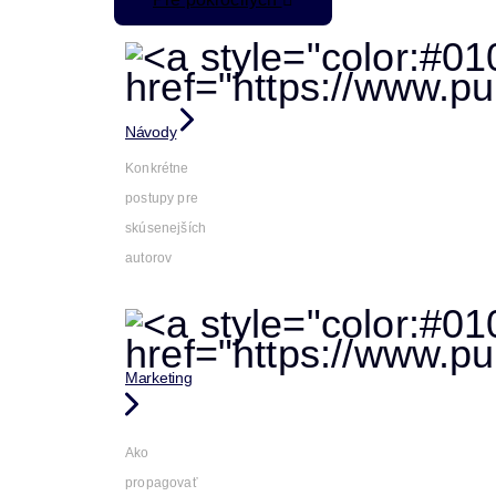
Návody
Konkrétne
postupy pre
skúsenejších
autorov
Marketing
Ako
propagovať