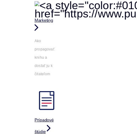
Marketing
Ako
propagovať
knihu a
dostať ju k
čitateľom
Prípadové
štúdie