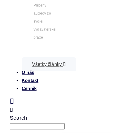
Príbehy
autorov zo
svojej
vydavateľskej
praxe
Všetky články
O nás
Kontakt
Cenník
Search