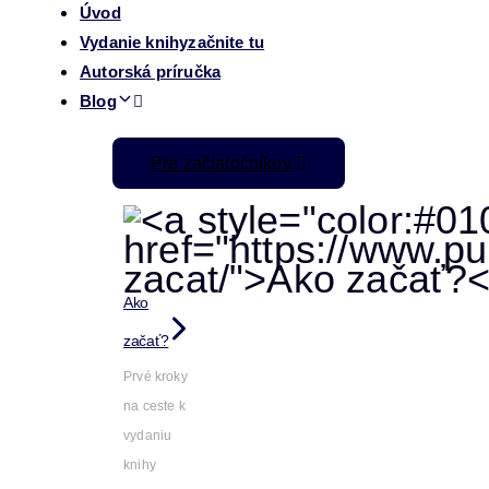
Úvod
Vydanie knihy
začnite tu
Autorská príručka
Blog
Pre začiatočníkov
Ako
začať?
Prvé kroky
na ceste k
vydaniu
knihy