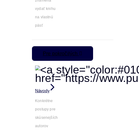
znamená
vydať knihu
na vlastnú
päsť
Pre pokročilých
Návody
Konkrétne
postupy pre
skúsenejších
autorov