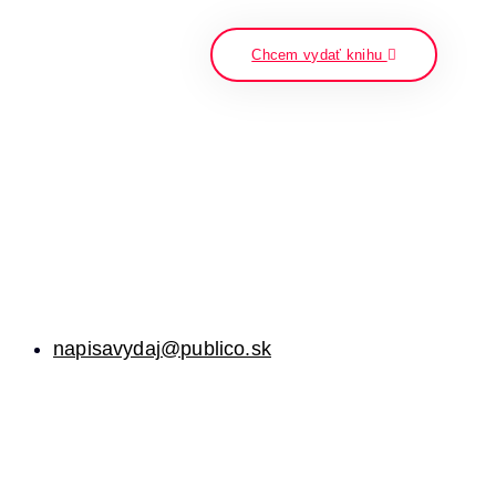
napíšte a stlačte enter
Chcem vydať knihu
napisavydaj@publico.sk