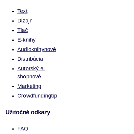
Text
Dizajn
Tlač
E-knihy
Audioknihy
nové
Distribúcia
Autorský e-
shop
nové
Marketing
Crowdfunding
tip
Užitočné odkazy
FAQ