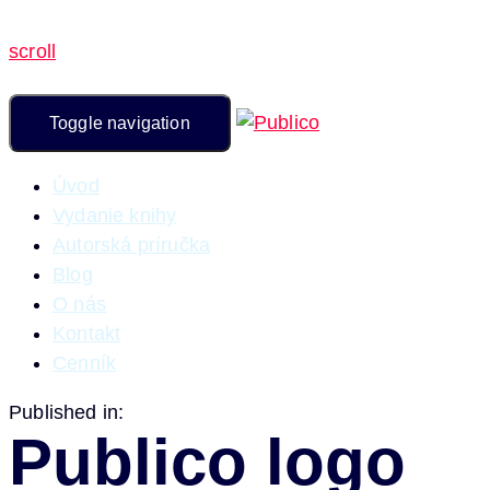
scroll
Toggle navigation
Úvod
Vydanie knihy
Autorská príručka
Blog
O nás
Kontakt
Cenník
Published in:
Publico logo