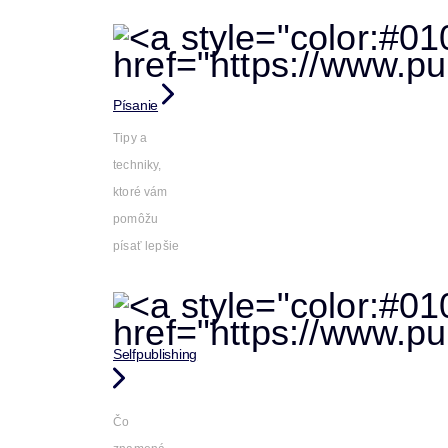
Písanie
Tipy a
techniky,
ktoré vám
pomôžu
písať lepšie
Selfpublishing
Čo