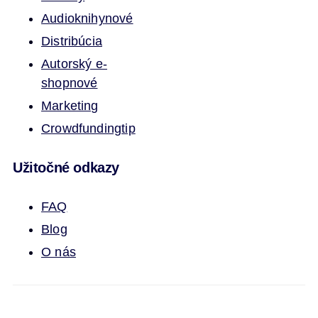
Audioknihy
nové
Distribúcia
Autorský e-
shop
nové
Marketing
Crowdfunding
tip
Užitočné odkazy
FAQ
Blog
O nás