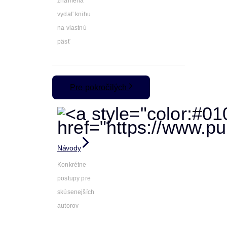
znamená
vydať knihu
na vlastnú
päsť
Pre pokročilých
Návody
Konkrétne
postupy pre
skúsenejších
autorov