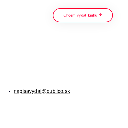
napíšte a stlačte enter
Chcem vydať knihu
napisavydaj@publico.sk