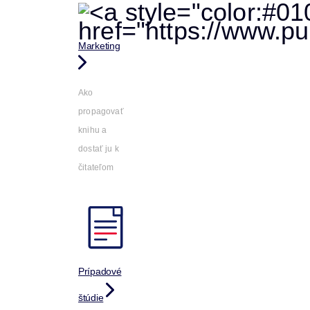
Marketing
Ako
propagovať
knihu a
dostať ju k
čitateľom
Prípadové
štúdie