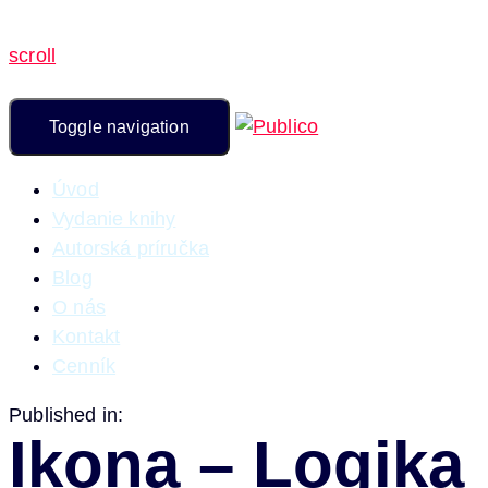
scroll
Toggle navigation
Úvod
Vydanie knihy
Autorská príručka
Blog
O nás
Kontakt
Cenník
Published in:
Ikona – Logika