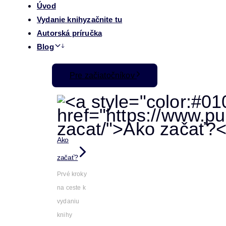
Úvod
Vydanie knihy
začnite tu
Autorská príručka
Blog
Pre začiatočníkov
Ako
začať?
Prvé kroky
na ceste k
vydaniu
knihy