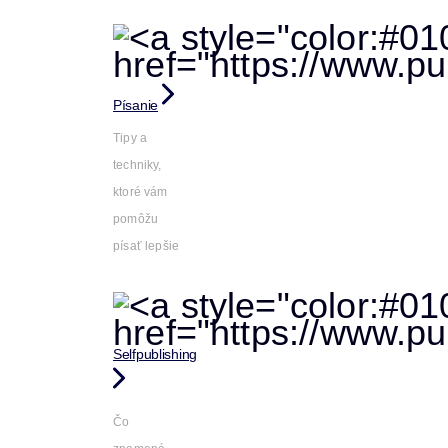
Písanie
Tipy a
techniky,
ktoré vám
pomôžu
písať lepšie
Selfpublishing
Čo