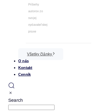
Príbehy
autorov zo
svojej
vydavateľskej
praxe
Všetky články
O nás
Kontakt
Cenník
Search