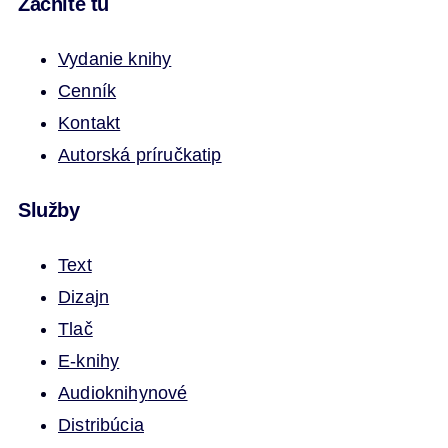
Začnite tu
Vydanie knihy
Cenník
Kontakt
Autorská príručka
tip
Služby
Text
Dizajn
Tlač
E-knihy
Audioknihy
nové
Distribúcia