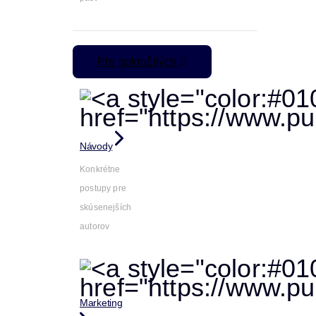
Pre pokročilých
Návody
Konkrétne
postupy pre
skúsenejších
autorov
Marketing