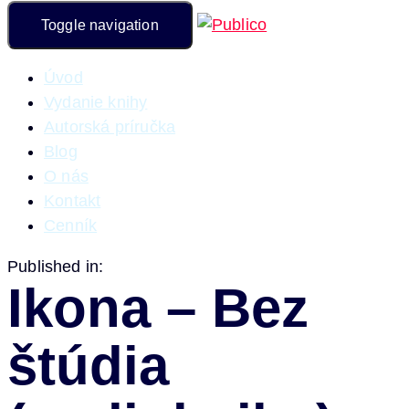
Toggle navigation
Úvod
Vydanie knihy
Autorská príručka
Blog
O nás
Kontakt
Cenník
Published in:
Ikona – Bez
štúdia