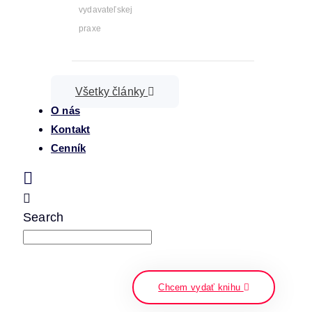
vydavateľskej
praxe
Všetky články
O nás
Kontakt
Cenník
Search
napíšte a stlačte enter
Chcem vydať knihu