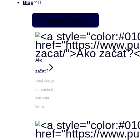
Blog
Pre začiatočníkov
Ako
začať?
Prvé kroky
na ceste k
vydaniu
knihy