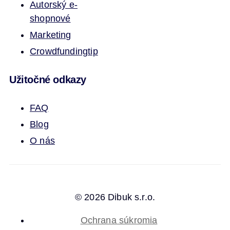
Autorský e-
shop
nové
Marketing
Crowdfunding
tip
Užitočné odkazy
FAQ
Blog
O nás
© 2026 Dibuk s.r.o.
Ochrana súkromia