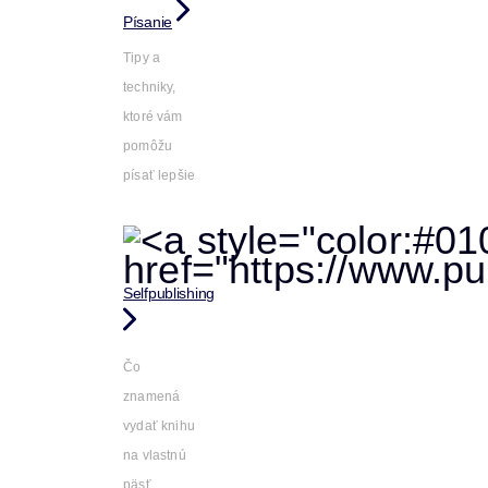
Písanie
Tipy a
techniky,
ktoré vám
pomôžu
písať lepšie
Selfpublishing
Čo
znamená
vydať knihu
na vlastnú
päsť