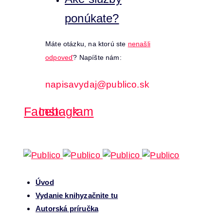
ponúkate?
Máte otázku, na ktorú ste
nenašli
odpoveď
? Napíšte nám:
napisavydaj@publico.sk
Facebook
Instagram
Úvod
Vydanie knihy
začnite tu
Autorská príručka