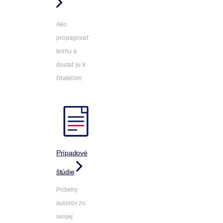
Ako
propagovať
knihu a
dostať ju k
čitateľom
Prípadové
štúdie
Príbehy
autorov zo
svojej