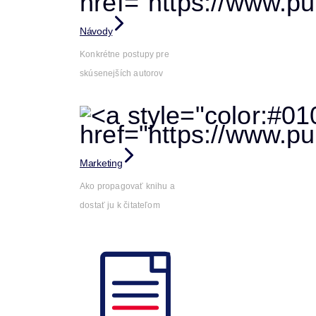
Návody
Konkrétne postupy pre
skúsenejších autorov
Marketing
Ako propagovať knihu a
dostať ju k čitateľom