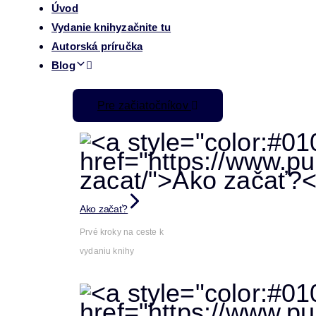
Úvod
Vydanie knihy
začnite tu
Autorská príručka
Blog
Pre začiatočníkov
Ako začať?
Prvé kroky na ceste k
vydaniu knihy