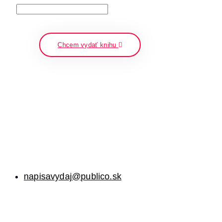
napíšte a stlačte enter
Chcem vydať knihu
napisavydaj@publico.sk