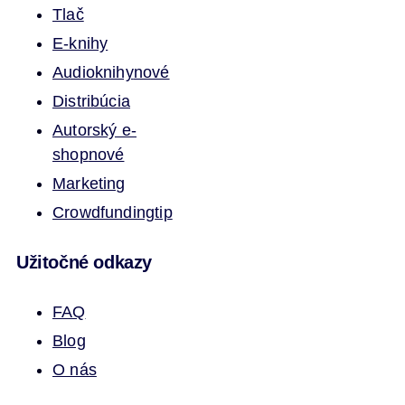
Tlač
E-knihy
Audioknihy
nové
Distribúcia
Autorský e-
shop
nové
Marketing
Crowdfunding
tip
Užitočné odkazy
FAQ
Blog
O nás