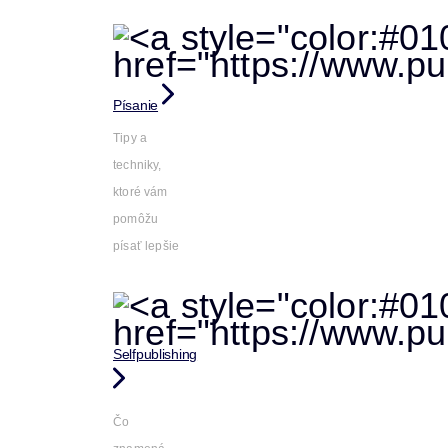
Písanie
Tipy a
techniky,
ktoré vám
pomôžu
písať lepšie
Selfpublishing
Čo