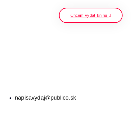
napíšte a stlačte enter
Chcem vydať knihu
napisavydaj@publico.sk