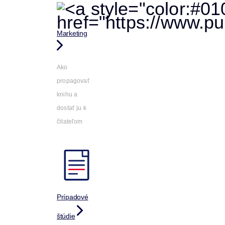
Marketing
Ako
propagovať
knihu a
dostať ju k
čitateľom
Prípadové
štúdie