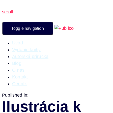
scroll
Toggle navigation
Úvod
Vydanie knihy
Autorská príručka
Blog
O nás
Kontakt
Cenník
Published in:
Ilustrácia k