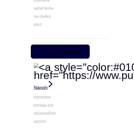
znamená
vydať knihu
na vlastnú
päsť
Pre pokročilých
Návody
Konkrétne
postupy pre
skúsenejších
autorov