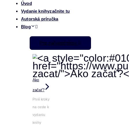
Úvod
Vydanie knihy
začnite tu
Autorská príručka
Blog
Pre začiatočníkov
Ako
začať?
Prvé kroky
na ceste k
vydaniu
knihy