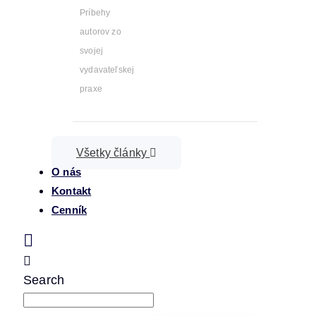
Príbehy
autorov zo
svojej
vydavateľskej
praxe
Všetky články
O nás
Kontakt
Cenník
Search