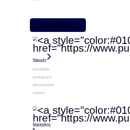
Pre pokročilých
Návody
Konkrétne
postupy pre
skúsenejších
autorov
Marketing