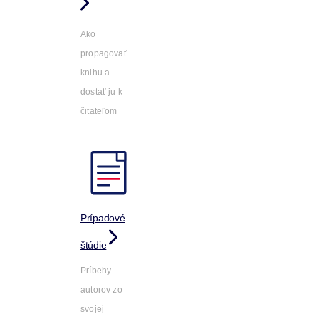
Ako
propagovať
knihu a
dostať ju k
čitateľom
Prípadové
štúdie
Príbehy
autorov zo
svojej