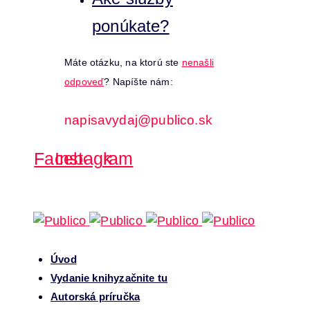
ponúkate?
Máte otázku, na ktorú ste
nenašli
odpoveď
? Napíšte nám:
napisavydaj@publico.sk
Facebook
Instagram
Úvod
Vydanie knihy
začnite tu
Autorská príručka