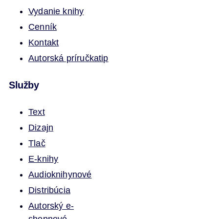
Vydanie knihy
Cenník
Kontakt
Autorská príručka
tip
Služby
Text
Dizajn
Tlač
E-knihy
Audioknihy
nové
Distribúcia
Autorský e-
shop
nové