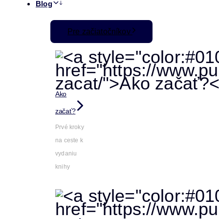
Blog
Pre začiatočníkov
Ako
začať?
Prvé kroky
na ceste k
vydaniu
knihy