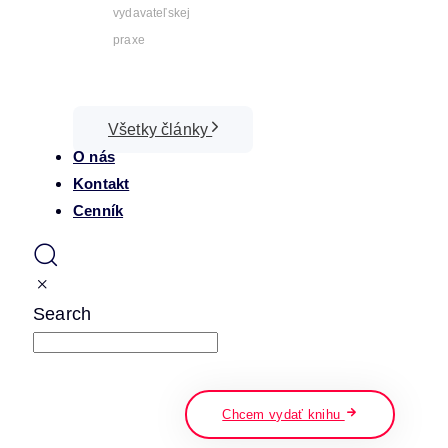
vydavateľskej
praxe
Všetky články
O nás
Kontakt
Cenník
Search
napíšte a stlačte enter
Chcem vydať knihu