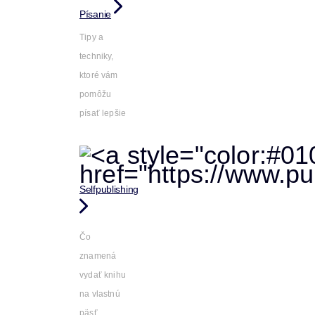
Písanie
Tipy a
techniky,
ktoré vám
pomôžu
písať lepšie
Selfpublishing
Čo
znamená
vydať knihu
na vlastnú
päsť