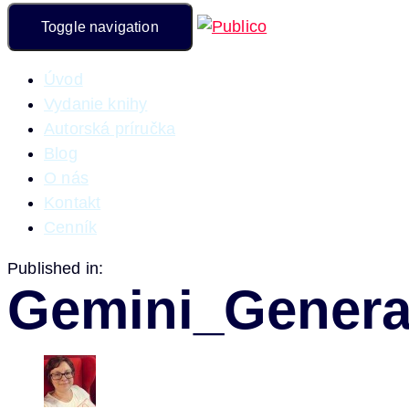
Toggle navigation
Úvod
Vydanie knihy
Autorská príručka
Blog
O nás
Kontakt
Cenník
Published in:
Gemini_Genera