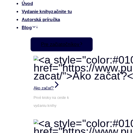
Úvod
Vydanie knihy
začnite tu
Autorská príručka
Blog
Pre začiatočníkov
Ako začať?
Prvé kroky na ceste k
vydaniu knihy