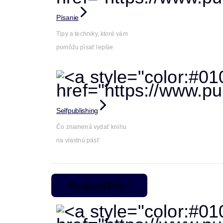
Písanie
Tipy a techniky, ktoré vám
pomôžu písať lepšie
Selfpublishing
Čo znamená vydať knihu
na vlastnú päsť
Pre pokročilých