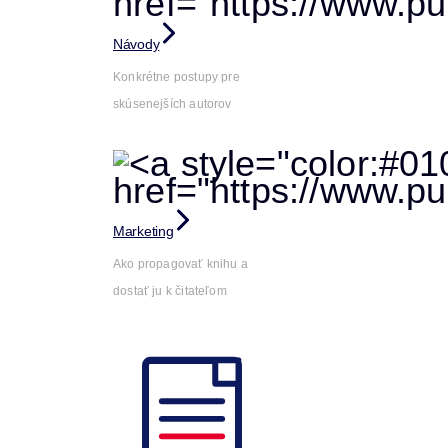
Návody
Konkrétne postupy pre
skúsenejších autorov
Marketing
Ako propagovať knihu a
dostať ju k čitateľom