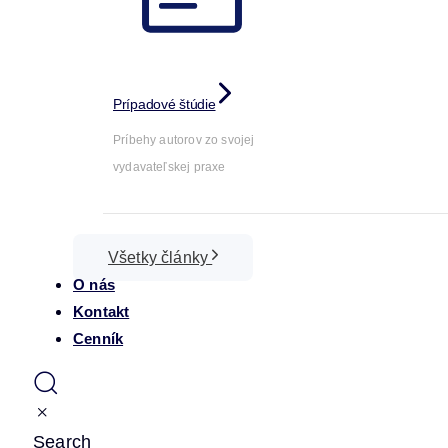
Prípadové štúdie
Príbehy autorov zo svojej
vydavateľskej praxe
Všetky články
O nás
Kontakt
Cenník
Search