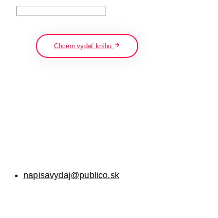
napíšte a stlačte enter
Chcem vydať knihu
napisavydaj@publico.sk