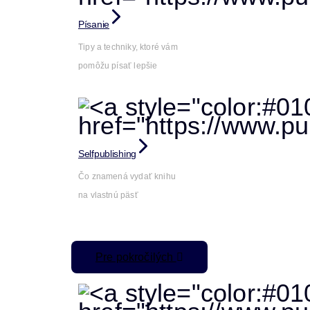
Písanie
Tipy a techniky, ktoré vám
pomôžu písať lepšie
Selfpublishing
Čo znamená vydať knihu
na vlastnú päsť
Pre pokročilých