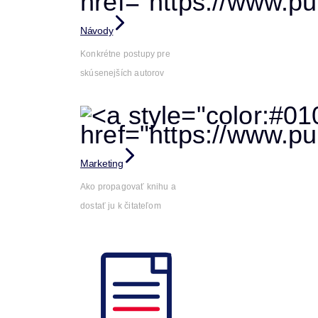
Návody
Konkrétne postupy pre
skúsenejších autorov
Marketing
Ako propagovať knihu a
dostať ju k čitateľom