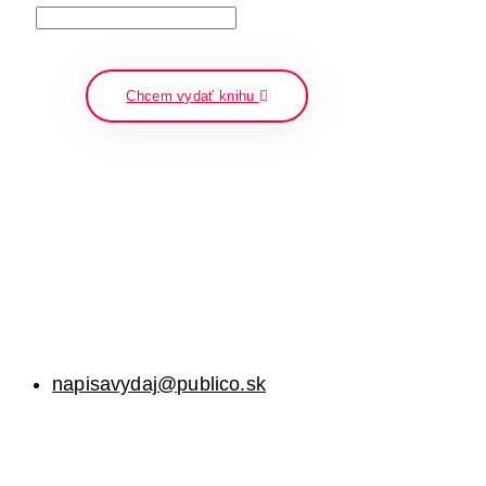
napíšte a stlačte enter
Chcem vydať knihu
napisavydaj@publico.sk