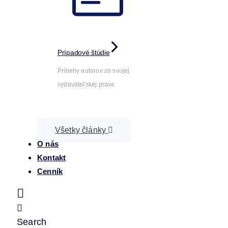
Prípadové štúdie
Príbehy autorov zo svojej
vydavateľskej praxe
Všetky články
O nás
Kontakt
Cenník
Search