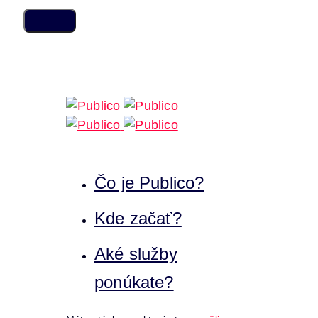
Skip
Skip
links
to
content
Čo je Publico?
Kde začať?
Aké služby
ponúkate?