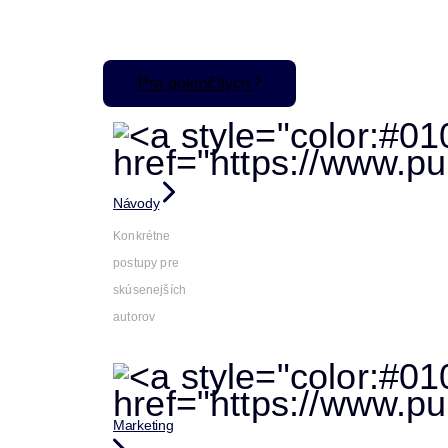
Pre pokročilých
Návody
Konkrétne
postupy pre
skúsenejších
autorov
Marketing