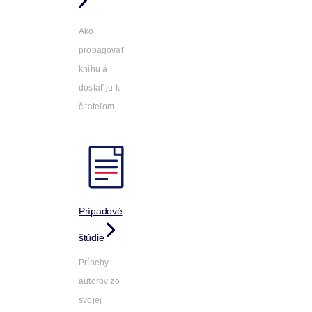
Ako
propagovať
knihu a
dostať ju k
čitateľom
Prípadové
štúdie
Príbehy
autorov zo
svojej