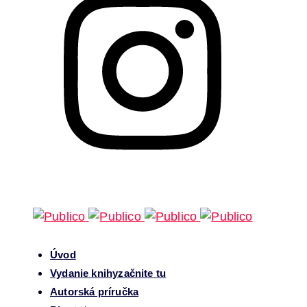
Úvod
Vydanie knihy
začnite tu
Autorská príručka