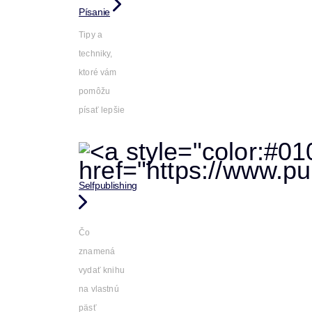
Písanie
Tipy a
techniky,
ktoré vám
pomôžu
písať lepšie
Selfpublishing
Čo
znamená
vydať knihu
na vlastnú
päsť