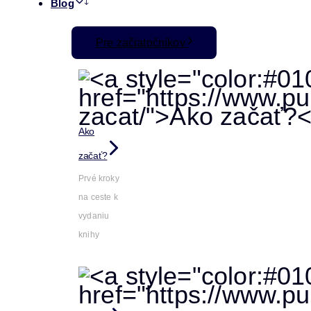
Blog
Pre začiatočníkov
Ako
začať?
Prvé kroky
na ceste k
vydaniu
knihy