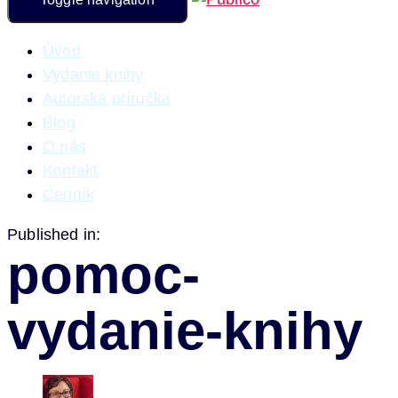
Úvod
Vydanie knihy
Autorská príručka
Blog
O nás
Kontakt
Cenník
Published in:
pomoc-
vydanie-knihy