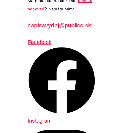
Máte otázku, na ktorú ste
nenašli
odpoveď
? Napíšte nám:
napisavydaj@publico.sk
Facebook
Instagram