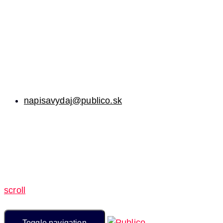
napisavydaj@publico.sk
scroll
Toggle navigation