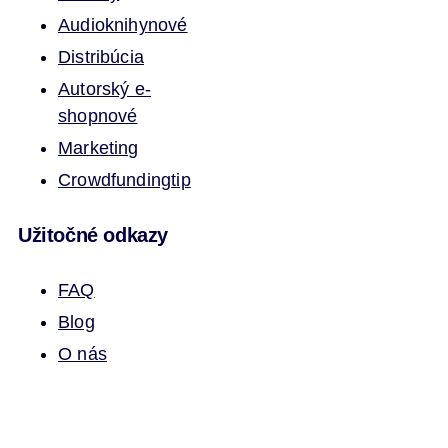
Audioknihy
nové
Distribúcia
Autorský e-
shop
nové
Marketing
Crowdfunding
tip
Užitočné odkazy
FAQ
Blog
O nás