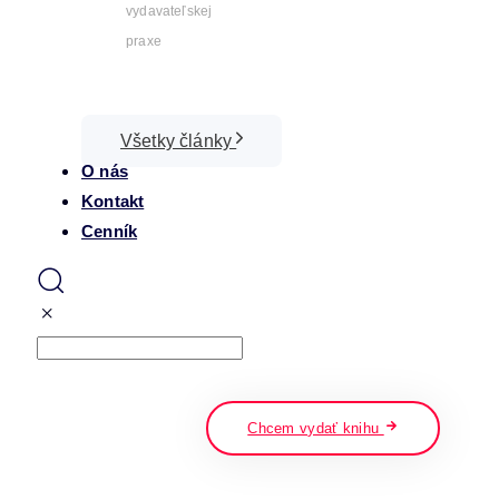
vydavateľskej
praxe
Všetky články
O nás
Kontakt
Cenník
Search
napíšte a stlačte enter
Chcem vydať knihu