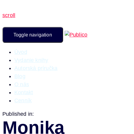
scroll
Toggle navigation
Úvod
Vydanie knihy
Autorská príručka
Blog
O nás
Kontakt
Cenník
Published in:
Monika