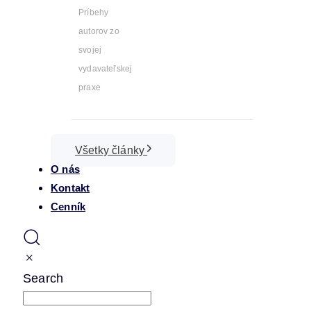
Príbehy
autorov zo
svojej
vydavateľskej
praxe
Všetky články
O nás
Kontakt
Cenník
Search