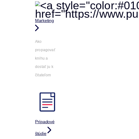
Marketing
Ako
propagovať
knihu a
dostať ju k
čitateľom
Prípadové
štúdie