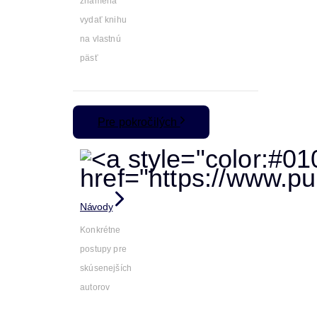
znamená
vydať knihu
na vlastnú
päsť
Pre pokročilých
Návody
Konkrétne
postupy pre
skúsenejších
autorov