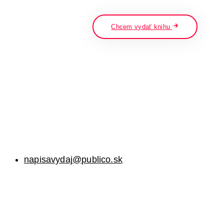
napíšte a stlačte enter
Chcem vydať knihu
napisavydaj@publico.sk