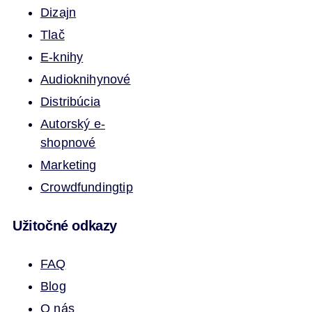
Dizajn
Tlač
E-knihy
Audioknihy
nové
Distribúcia
Autorský e-
shop
nové
Marketing
Crowdfunding
tip
Užitočné odkazy
FAQ
Blog
O nás