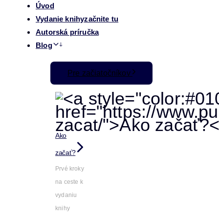
Úvod
Vydanie knihy
začnite tu
Autorská príručka
Blog
Pre začiatočníkov
Ako
začať?
Prvé kroky
na ceste k
vydaniu
knihy