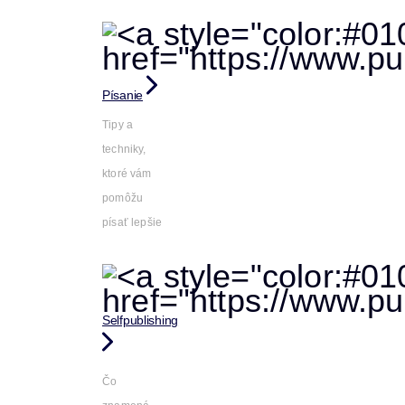
Písanie
Tipy a
techniky,
ktoré vám
pomôžu
písať lepšie
Selfpublishing
Čo