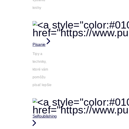
vydaniu
knihy
Písanie
Tipy a
techniky,
ktoré vám
pomôžu
písať lepšie
Selfpublishing