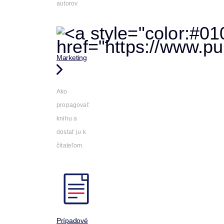
autorov
Marketing
Ako
propagovať
knihu a
dostať ju k
čitateľom
Prípadové