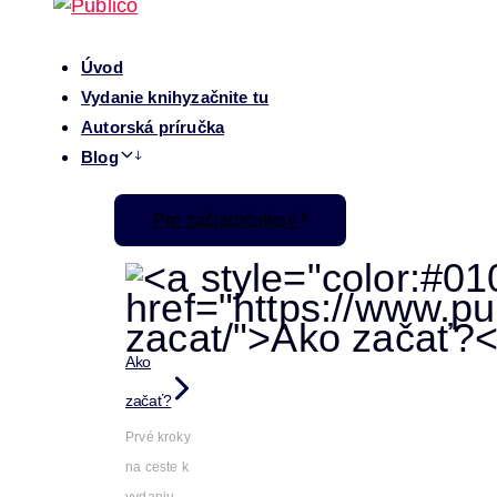
Úvod
Vydanie knihy
začnite tu
Autorská príručka
Blog
Pre začiatočníkov
Ako
začať?
Prvé kroky
na ceste k