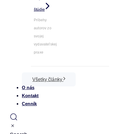
štúdie
Príbehy
autorov zo
svojej
vydavateľskej
praxe
Všetky články
O nás
Kontakt
Cenník