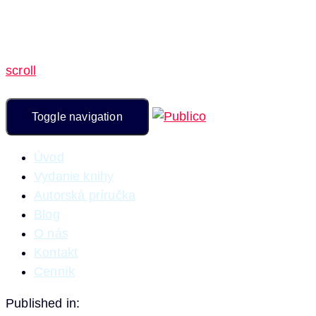
scroll
Toggle navigation
Úvod
Vydanie knihy
Autorská príručka
Blog
O nás
Kontakt
Cenník
Published in: