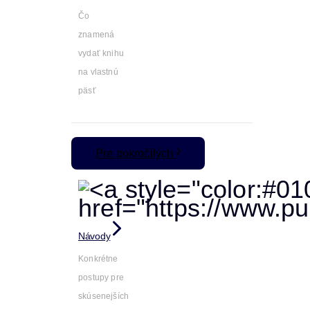
Čo
znamená
vydať knihu
na vlastnú
päsť
Pre pokročilých
Návody
Konkrétne
postupy pre
skúsenejších