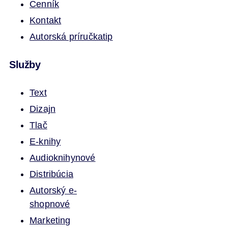
Cenník
Kontakt
Autorská príručka
tip
Služby
Text
Dizajn
Tlač
E-knihy
Audioknihy
nové
Distribúcia
Autorský e-
shop
nové
Marketing