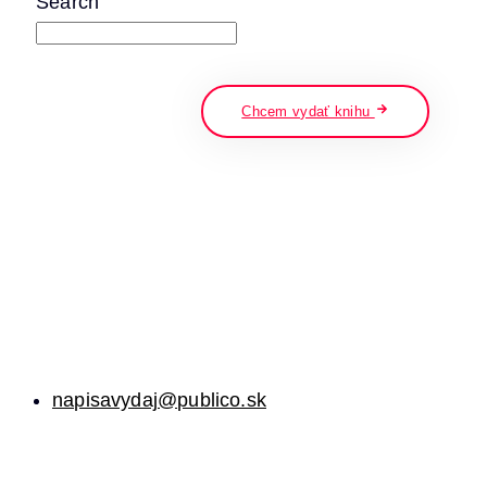
Search
napíšte a stlačte enter
Chcem vydať knihu
napisavydaj@publico.sk