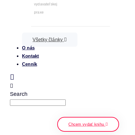
vydavateľskej
praxe
Všetky články
O nás
Kontakt
Cenník
Search
napíšte a stlačte enter
Chcem vydať knihu