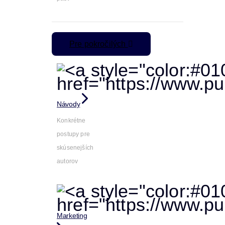
Pre pokročilých
Návody
Konkrétne
postupy pre
skúsenejších
autorov
Marketing