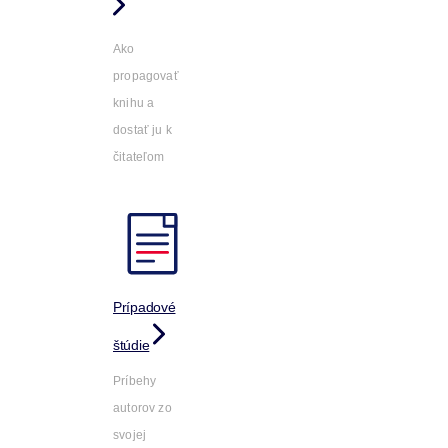
Ako
propagovať
knihu a
dostať ju k
čitateľom
Prípadové
štúdie
Príbehy
autorov zo
svojej