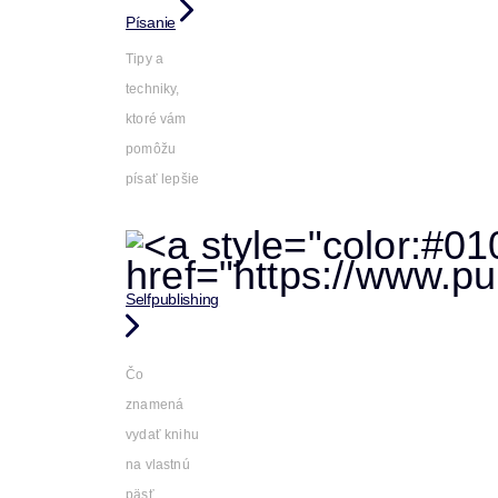
Písanie
Tipy a
techniky,
ktoré vám
pomôžu
písať lepšie
Selfpublishing
Čo
znamená
vydať knihu
na vlastnú
päsť