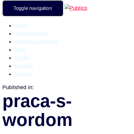
Toggle navigation
Úvod
Vydanie knihy
Autorská príručka
Blog
O nás
Kontakt
Cenník
Published in:
praca-s-
wordom