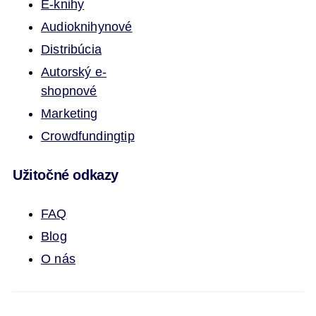
E-knihy
Audioknihy
nové
Distribúcia
Autorský e-
shop
nové
Marketing
Crowdfunding
tip
Užitočné odkazy
FAQ
Blog
O nás