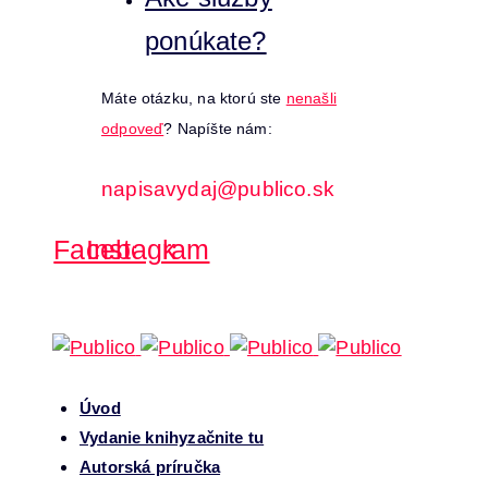
ponúkate?
Máte otázku, na ktorú ste
nenašli
odpoveď
? Napíšte nám:
napisavydaj@publico.sk
Facebook
Instagram
Úvod
Vydanie knihy
začnite tu
Autorská príručka