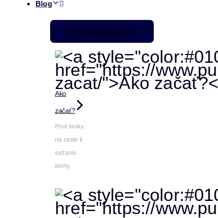
Blog
Pre začiatočníkov
Ako
začať?
Prvé kroky
na ceste k
vydaniu
knihy