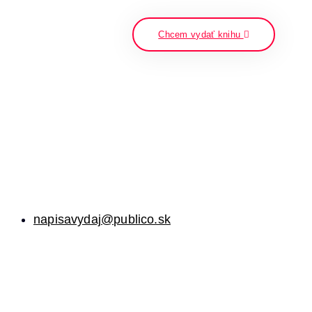
napíšte a stlačte enter
Chcem vydať knihu
napisavydaj@publico.sk