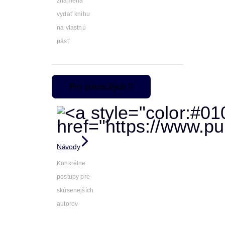
znamená
vydať knihu
na vlastnú
päsť
Pre pokročilých
Návody
Konkrétne
postupy pre
skúsenejších
autorov