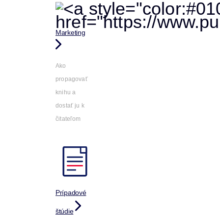
Marketing
Ako
propagovať
knihu a
dostať ju k
čitateľom
Prípadové
štúdie