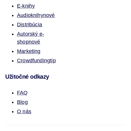
E-knihy
Audioknihy
nové
Distribúcia
Autorský e-
shop
nové
Marketing
Crowdfunding
tip
Užitočné odkazy
FAQ
Blog
O nás