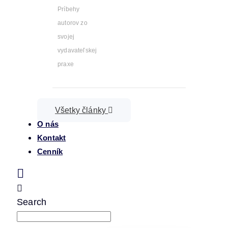
Príbehy
autorov zo
svojej
vydavateľskej
praxe
Všetky články
O nás
Kontakt
Cenník
Search