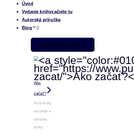
Úvod
Vydanie knihy
začnite tu
Autorská príručka
Blog
Pre začiatočníkov
Ako
začať?
Prvé kroky
na ceste k
vydaniu
knihy