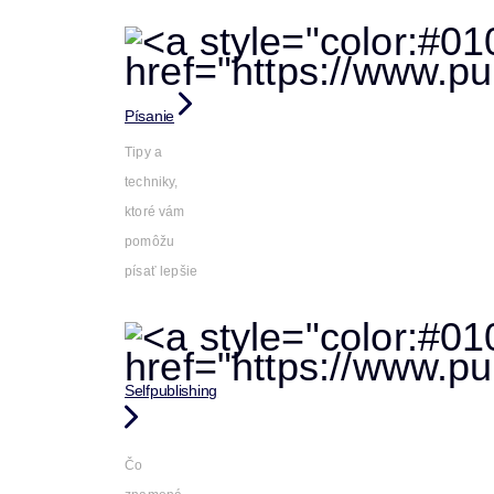
Písanie
Tipy a
techniky,
ktoré vám
pomôžu
písať lepšie
Selfpublishing
Čo