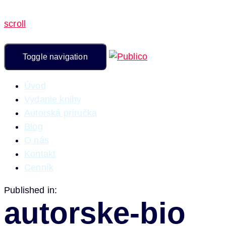
scroll
Toggle navigation
Úvod
Vydanie knihy
Autorská príručka
Blog
O nás
Kontakt
Cenník
Published in:
autorske-bio