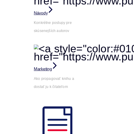
Návody
Konkrétne postupy pre
skúsenejších autorov
Marketing
Ako propagovať knihu a
dostať ju k čitateľom