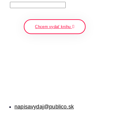
napíšte a stlačte enter
Chcem vydať knihu
napisavydaj@publico.sk