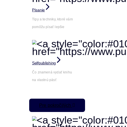
Písanie
Tipy a techniky, ktoré vám
pomôžu písať lepšie
Selfpublishing
Čo znamená vydať knihu
na vlastnú päsť
Pre pokročilých