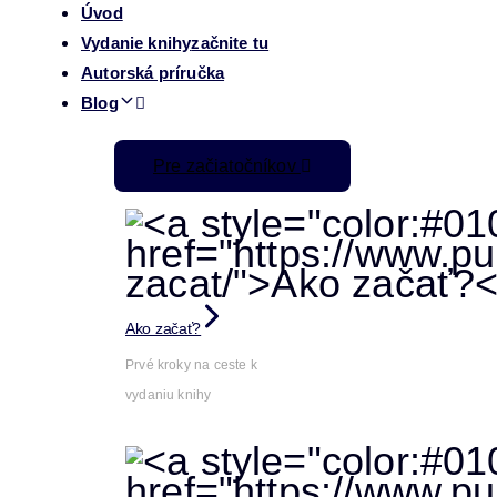
Úvod
Vydanie knihy
začnite tu
Autorská príručka
Blog
Pre začiatočníkov
Ako začať?
Prvé kroky na ceste k
vydaniu knihy