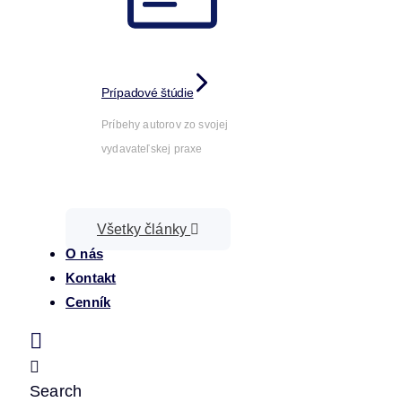
Prípadové štúdie
Príbehy autorov zo svojej
vydavateľskej praxe
Všetky články
O nás
Kontakt
Cenník
Search