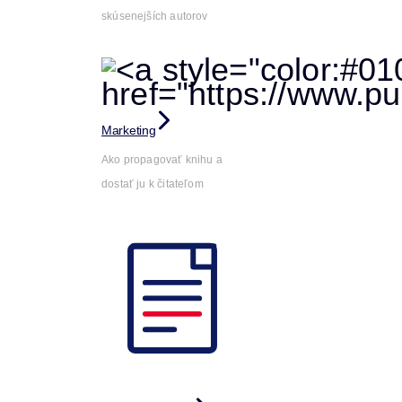
skúsenejších autorov
Marketing
Ako propagovať knihu a
dostať ju k čitateľom