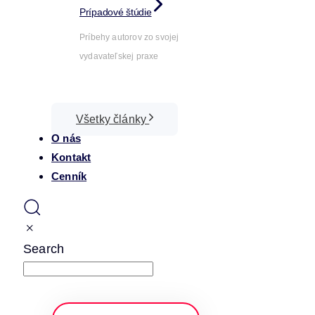
Prípadové štúdie
Príbehy autorov zo svojej
vydavateľskej praxe
Všetky články
O nás
Kontakt
Cenník
Search
napíšte a stlačte enter