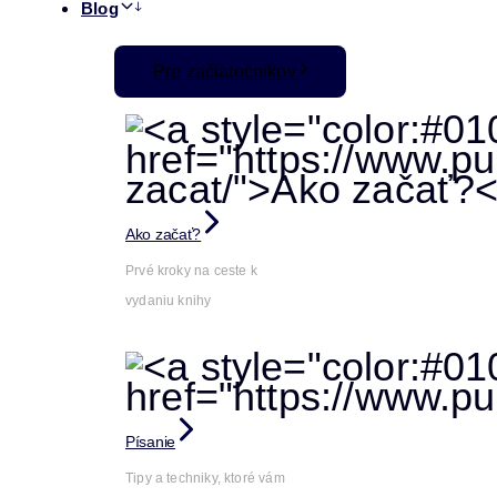
Blog
Pre začiatočníkov
Ako začať?
Prvé kroky na ceste k
vydaniu knihy
Písanie
Tipy a techniky, ktoré vám