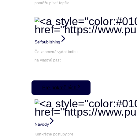
pomôžu písať lepšie
Selfpublishing
Čo znamená vydať knihu
na vlastnú päsť
Pre pokročilých
Návody
Konkrétne postupy pre