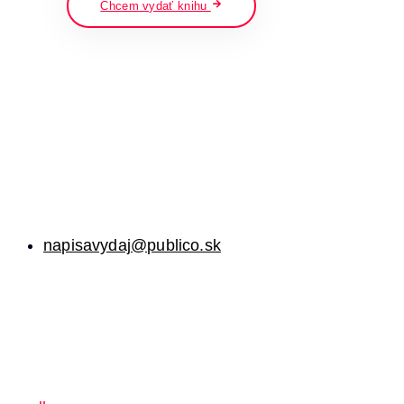
Chcem vydať knihu
napisavydaj@publico.sk