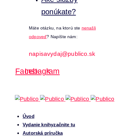
ponúkate?
Máte otázku, na ktorú ste
nenašli
odpoveď
? Napíšte nám:
napisavydaj@publico.sk
Facebook
Instagram
Úvod
Vydanie knihy
začnite tu
Autorská príručka