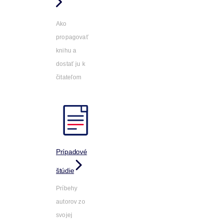
Ako
propagovať
knihu a
dostať ju k
čitateľom
Prípadové
štúdie
Príbehy
autorov zo
svojej