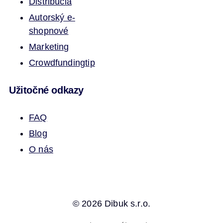
Distribúcia
Autorský e-
shop
nové
Marketing
Crowdfunding
tip
Užitočné odkazy
FAQ
Blog
O nás
© 2026 Dibuk s.r.o.