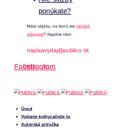
ponúkate?
Máte otázku, na ktorú ste
nenašli
odpoveď
? Napíšte nám:
napisavydaj@publico.sk
Facebook
Instagram
Úvod
Vydanie knihy
začnite tu
Autorská príručka