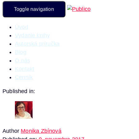
Toggle navigation
Úvod
Vydanie knihy
Autorská príručka
Blog
O nás
Kontakt
Cenník
Published in:
Author
Monika Zbínová