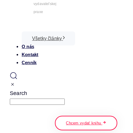
vydavateľskej
praxe
Všetky články
O nás
Kontakt
Cenník
Search
napíšte a stlačte enter
Chcem vydať knihu