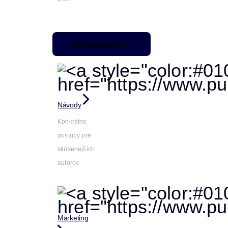
Pre pokročilých
Návody
Konkrétne
postupy pre
skúsenejších
autorov
Marketing