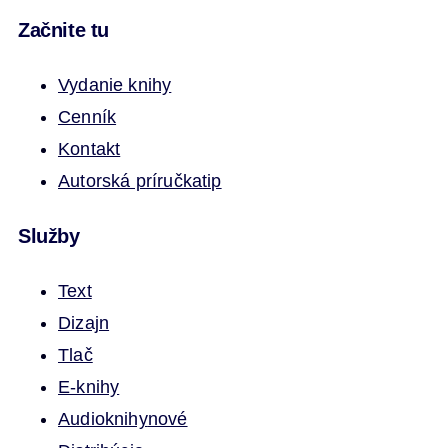
Začnite tu
Vydanie knihy
Cenník
Kontakt
Autorská príručka
tip
Služby
Text
Dizajn
Tlač
E-knihy
Audioknihy
nové