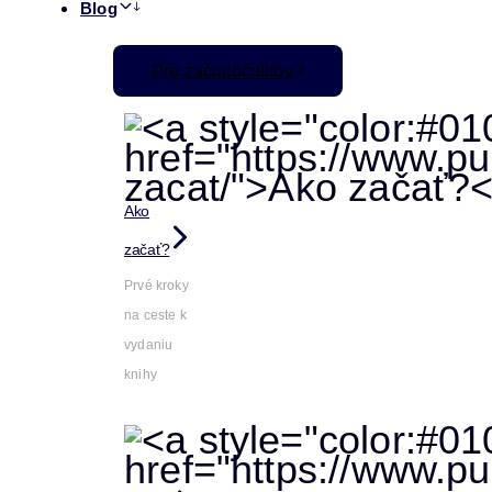
Blog
Pre začiatočníkov
Ako
začať?
Prvé kroky
na ceste k
vydaniu
knihy