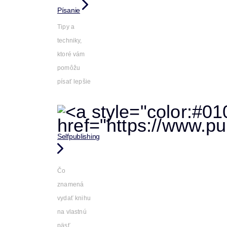
Písanie
Tipy a
techniky,
ktoré vám
pomôžu
písať lepšie
Selfpublishing
Čo
znamená
vydať knihu
na vlastnú
päsť