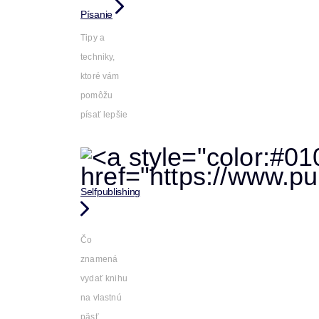
Písanie
Tipy a
techniky,
ktoré vám
pomôžu
písať lepšie
Selfpublishing
Čo
znamená
vydať knihu
na vlastnú
päsť