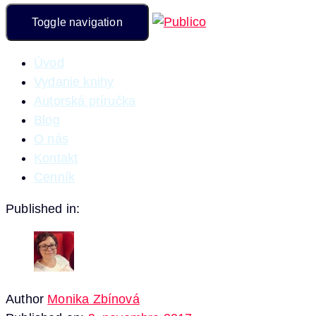
Toggle navigation
Úvod
Vydanie knihy
Autorská príručka
Blog
O nás
Kontakt
Cenník
Published in:
Author
Monika Zbínová