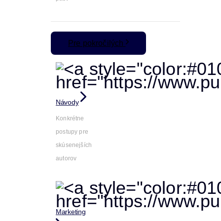
Pre pokročilých
Návody
Konkrétne
postupy pre
skúsenejších
autorov
Marketing