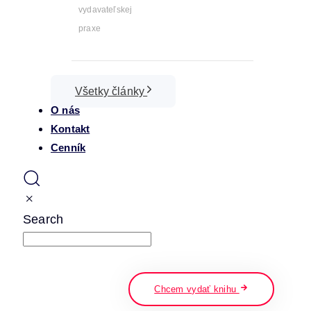
vydavateľskej
praxe
Všetky články
O nás
Kontakt
Cenník
Search
napíšte a stlačte enter
Chcem vydať knihu