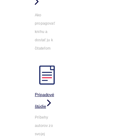
Ako
propagovať
knihu a
dostať ju k
čitateľom
Prípadové
štúdie
Príbehy
autorov zo
svojej