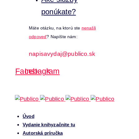
ponúkate?
Máte otázku, na ktorú ste
nenašli
odpoveď
? Napíšte nám:
napisavydaj@publico.sk
Facebook
Instagram
Úvod
Vydanie knihy
začnite tu
Autorská príručka