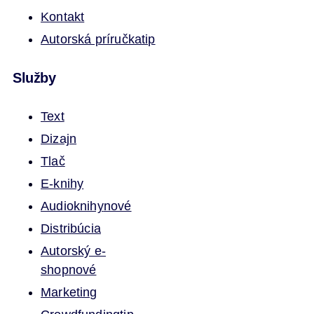
Kontakt
Autorská príručka
tip
Služby
Text
Dizajn
Tlač
E-knihy
Audioknihy
nové
Distribúcia
Autorský e-
shop
nové
Marketing