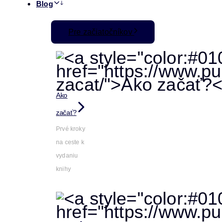
Blog
Pre začiatočníkov
Ako
začať?
Prvé kroky
na ceste k
vydaniu
knihy