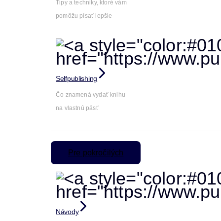
Tipy a techniky, ktoré vám
pomôžu písať lepšie
Selfpublishing
Čo znamená vydať knihu
na vlastnú päsť
Pre pokročilých
Návody