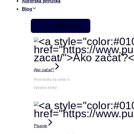
Autorská príručka
Blog
Pre začiatočníkov
Ako začať?
Prvé kroky na ceste k
vydaniu knihy
Písanie