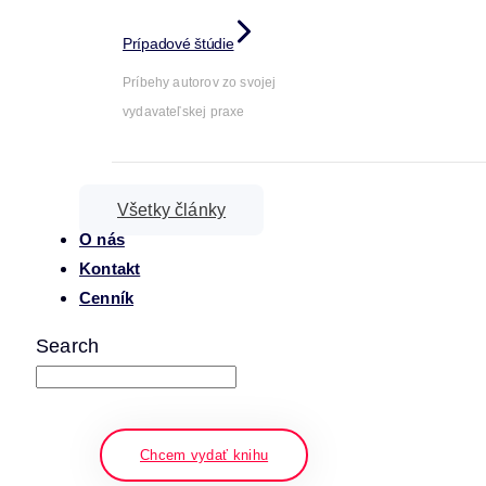
Prípadové štúdie
Príbehy autorov zo svojej
vydavateľskej praxe
Všetky články
O nás
Kontakt
Cenník
Search
napíšte a stlačte enter
Chcem vydať knihu