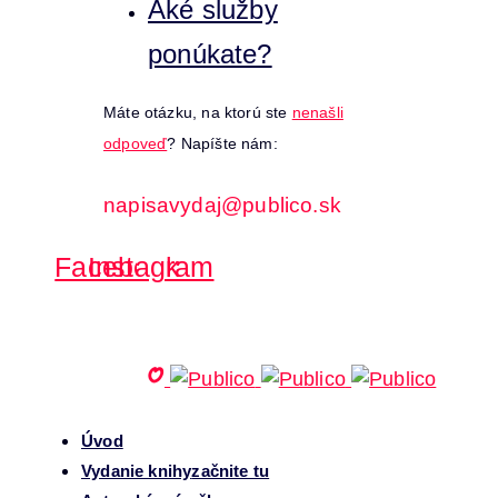
Aké služby
ponúkate?
Máte otázku, na ktorú ste
nenašli
odpoveď
? Napíšte nám:
napisavydaj@publico.sk
Facebook
Instagram
Úvod
Vydanie knihy
začnite tu