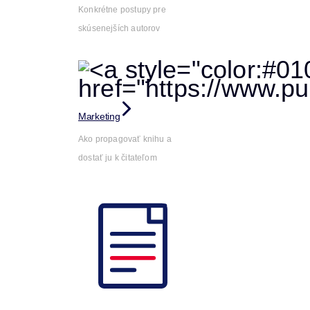
Konkrétne postupy pre
skúsenejších autorov
Marketing
Ako propagovať knihu a
dostať ju k čitateľom